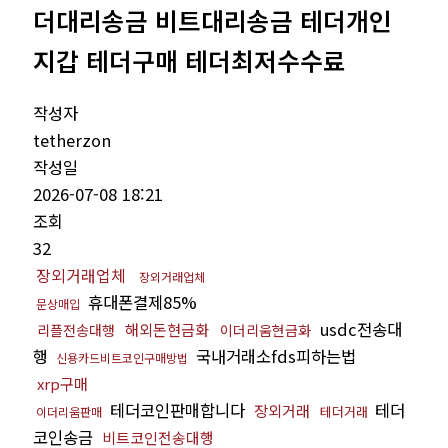
더대리송금 비트대리송금 테더개인
지갑 테더구매 테더최저수수료
작성자
tetherzon
작성일
2026-07-08 18:21
조회
32
장외거래업체
장외거래업체
휴대폰결제85%
문상매입
usdc전송대
해외돈현금화
리플전송대행
이더리움현금화
행
국내거래소fds피하는법
신용카드비트코인구매방법
xrp구매
테더코인판매합니다
테더
장외거래
테더거래
이더리움판매
코인송금
비트코인전송대행