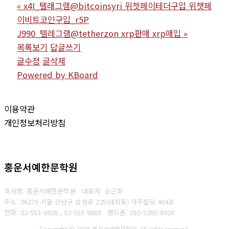
«
x4I_텔래그램@bitcoinsyri 위쳇페이테더구입 위챗페
이비트코인구입_r5P
J990_텔레그램@tetherzon xrp판매 xrp매입
»
목록보기
답글쓰기
글수정
글삭제
Powered by KBoard
이용약관
개인정보처리방침
홍운서예한문학원
회사명: 홍운서예한문학원 대표자: 김근회
주소: 06279 서울 강남구 삼성로 225(대치동) 아주빌딩 404호
전화: 02-553-6926 , 02-555-9889
핸드폰: 010-5265-6926
Copyright © 2025 홍운서예한문학원. All rights reserved.