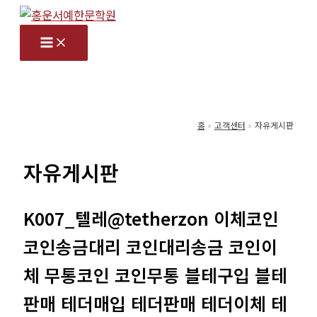
콘
텐
츠
로
건
너
홈
고객센터
자유게시판
뛰
기
자유게시판
K007_텔레@tetherzon 이체코인
코인송금대리 코인대리송금 코인이
체 무통코인 코인무통 블테구입 블테
판매 테더매입 테더판매 테더이체 테