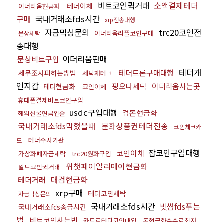
비트코인퀵거래
소액결제테더
테더이체
이더리움현금화
구매
국내거래소fds시간
xrp전송대행
자금믹싱문의
trc20코인전
이더리움리플코인구매
문상세탁
송대행
이더리움판매
문상비트구입
테더개
테더트론구매대행
세무조사피하는방법
세탁재테크
인지갑
핑오다세탁
이더리움사는곳
테더현금화
코인이체
휴대폰결제비트코인구입
usdc구입대행
검돈현금화
해외선물현금인출
국내거래소fds막혔을때
문화상품권테더전송
코인체크카
테더수사기관
드
잡코인구입대행
코인이체
가상화폐자금세탁
trc20원화구입
위챗페이알리페이현금화
알트코인퀵거래
대검현금화
테더거래
xrp구매
테더코인세탁
자금믹싱문의
국내거래소fds시간
빗썸fds푸는
국내거래소fds송금시간
법
비트코인사는법
카드로테더코인매입
돈현금화수수료최저