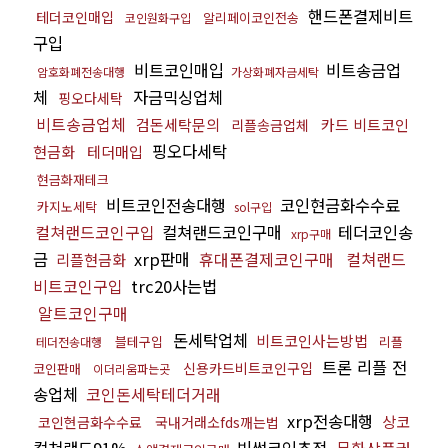
핸드폰결제비트
테더코인매입
알리페이코인전송
코인원화구입
구입
비트코인매입
비트송금업
암호화폐전송대행
가상화폐자금세탁
체
자금믹싱업체
핑오다세탁
비트송금업체
검돈세탁문의
카드 비트코인
리플송금업체
핑오다세탁
현금화
테더매입
현금화재테크
비트코인전송대행
코인현금화수수료
카지노세탁
sol구입
컬쳐랜드코인구입
컬쳐랜드코인구매
테더코인송
xrp구매
금
xrp판매
휴대폰결제코인구매
컬쳐랜드
리플현금화
비트코인구입
trc20사는법
알트코인구매
돈세탁업체
비트코인사는방법
블테구입
리플
테더전송대행
트론 리플 전
신용카드비트코인구입
코인판매
이더리움파는곳
송업체
코인돈세탁테더거래
xrp전송대행
상코
코인현금화수수료
국내거래소fds깨는법
컬쳐랜드91%
빗썸코인추적
문화상품권