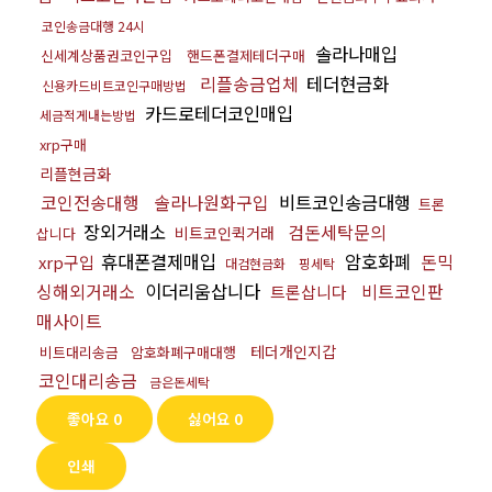
코인송금대행 24시
솔라나매입
신세계상품권코인구입
핸드폰결제테더구매
리플송금업체
테더현금화
신용카드비트코인구매방법
카드로테더코인매입
세금적게내는방법
xrp구매
리플현금화
코인전송대행
솔라나원화구입
비트코인송금대행
트론
장외거래소
검돈세탁문의
비트코인퀵거래
삽니다
휴대폰결제매입
암호화폐
돈믹
xrp구입
대검현금화
핑세탁
싱해외거래소
이더리움삽니다
비트코인판
트론삽니다
매사이트
테더개인지갑
비트대리송금
암호화폐구매대행
코인대리송금
금은돈세탁
좋아요
0
싫어요
0
인쇄