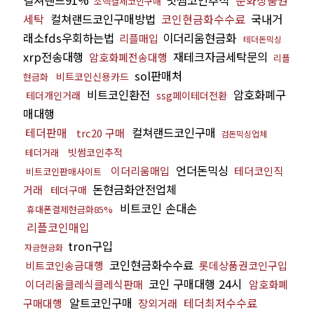
소액결제코인구매
세탁
컬쳐랜드코인구매방법
코인현금화수수료
국내거
래소fds우회하는법
이더리움현금화
리플매입
테더돈믹싱
xrp전송대행
재테크자금세탁문의
암호화폐전송대행
리플
sol판매처
비트코인신용카드
현금화
비트코인환전
암호화폐구
테더개인거래
ssg페이테더전환
매대행
테더판매
컬쳐랜드코인구매
trc20 구매
검돈믹싱업체
빗썸코인추적
테더거래
언더돈믹싱
이더리움매입
테더코인직
비트코인판매사이트
돈현금화안전업체
거래
테더구매
비트코인 손대손
휴대폰결제현금화85%
리플코인매입
tron구입
자금현금화
코인현금화수수료
비트코인송금대행
롯데상품권코인구입
코인 구매대행 24시
이더리움클레식클레식판매
암호화폐
알트코인구매
테더최저수수료
구매대행
장외거래