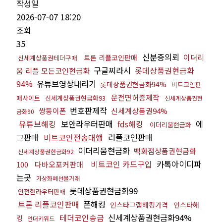
작성일
2026-07-07 18:20
조회
35
신분증의뢰
이더리
트론 리플코인판매
신세계상품권테더구매
구글찌라시
롯데상품권현금화
움 리플 모든코인현금화
94%
유튜브영상내리기
롯데상품권현금화94%
비트코인판
운전면허증제작
매사이트
신세계상품권현금화93
신세계상품권현
번호판제작
쌍둥이폰
신세계상품권94%
금화90
유튜브해킹
보안라우터판매
fds해킹
에
이더리움현금화
그판매
비트코인전송대행
리플코인판매
이더리움현금화
백화점상품권현금화
신세계상품권현금화92
비트코인 카드구입
카톡아이디파
100
다바오포커판매
는곳
가상화폐선물거래
롯데상품권현금화99
안전한라우터판매
트론 리플코인판매
폰해킹
인스타그램해킹가격
인스타해
테더코인송금
신세계상품권현금화94%
킹
언더키워드