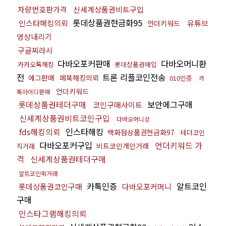
차량번호판가격
신세계상품권비트구입
롯데상품권현금화95
인스타해킹의뢰
유튜브
언더키워드
영상내리기
구글찌라시
다바오포커판매
다바오머니환
카카오톡해킹
롯데상품권매입
전
트론 리플코인전송
에그판매
페북해킹의뢰
010인증
카
언더키워드
톡아이디판매
롯데상품권테더구매
보안에그구매
코인구매사이트
신세계상품권비트코인구입
다바오머니상
fds해킹의뢰
인스타해킹
백화점상품권현금화97
테더코인
다바오포커구입
언더키워드 가
비트코인개인거래
직거래
격
신세계상품권테더구매
알트코인퀵거래
카톡인증
알트코인
롯데상품권코인구매
다바오포커머니
구매
인스타그램해킹의뢰