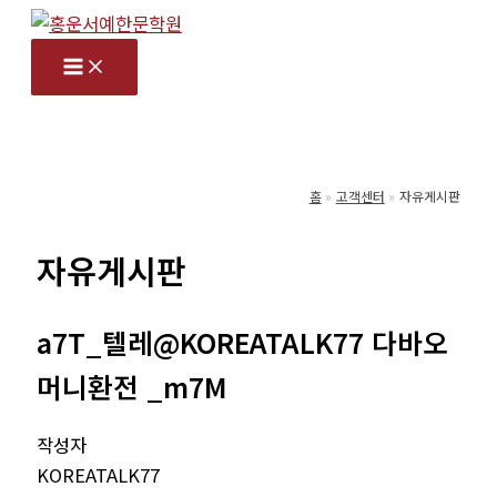
콘
텐
츠
로
건
너
홈
고객센터
자유게시판
뛰
기
자유게시판
a7T_텔레@KOREATALK77 다바오
머니환전 _m7M
작성자
KOREATALK77