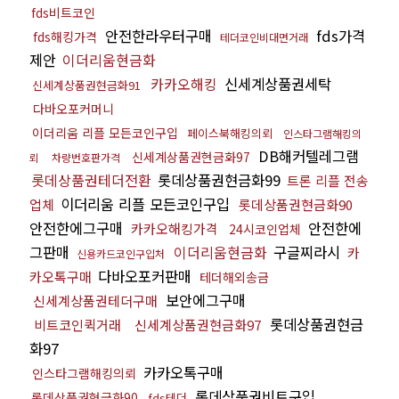
fds비트코인
안전한라우터구매
fds가격
fds해킹가격
테더코인비대면거래
제안
이더리움현금화
카카오해킹
신세계상품권세탁
신세계상품권현금화91
다바오포커머니
이더리움 리플 모든코인구입
페이스북해킹의뢰
인스타그램해킹의
DB해커텔레그램
신세계상품권현금화97
뢰
차량번호판가격
롯데상품권테더전환
롯데상품권현금화99
트론 리플 전송
이더리움 리플 모든코인구입
업체
롯데상품권현금화90
안전한에그구매
안전한에
카카오해킹가격
24시코인업체
그판매
이더리움현금화
구글찌라시
카
신용카드코인구입처
다바오포커판매
카오톡구매
테더해외송금
보안에그구매
신세계상품권테더구매
롯데상품권현금
비트코인퀵거래
신세계상품권현금화97
화97
카카오톡구매
인스타그램해킹의뢰
롯데상품권비트구입
롯데상품권현금화90
fds테더