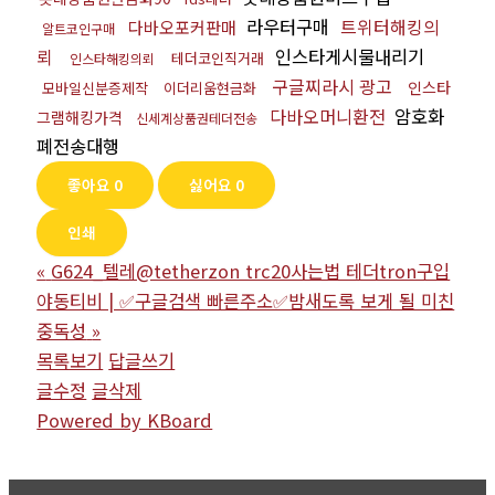
라우터구매
트위터해킹의
다바오포커판매
알트코인구매
뢰
인스타게시물내리기
테더코인직거래
인스타해킹의뢰
구글찌라시 광고
인스타
모바일신분증제작
이더리움현금화
다바오머니환전
암호화
그램해킹가격
신세계상품권테더전송
폐전송대행
좋아요
0
싫어요
0
인쇄
«
G624_텔레@tetherzon trc20사는법 테더tron구입
야동티비 | ✅구글검색 빠른주소✅밤새도록 보게 될 미친
중독성
»
목록보기
답글쓰기
글수정
글삭제
Powered by KBoard