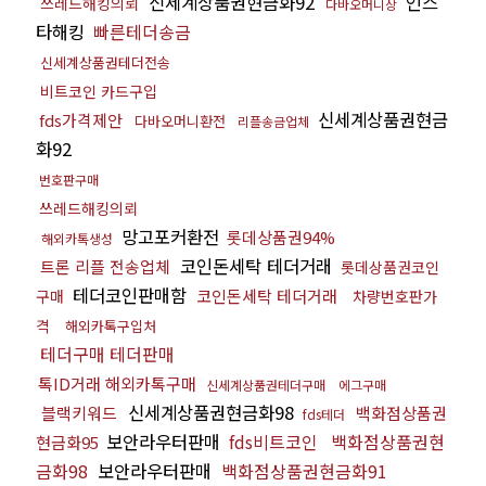
신세계상품권현금화92
인스
쓰레드해킹의뢰
다바오머니상
타해킹
빠른테더송금
신세계상품권테더전송
비트코인 카드구입
신세계상품권현금
fds가격제안
다바오머니환전
리플송금업체
화92
번호판구매
쓰레드해킹의뢰
망고포커환전
롯데상품권94%
해외카톡생성
코인돈세탁 테더거래
트론 리플 전송업체
롯데상품권코인
테더코인판매함
코인돈세탁 테더거래
구매
차량번호판가
격
해외카톡구입처
테더구매 테더판매
톡ID거래 해외카톡구매
신세계상품권테더구매
에그구매
신세계상품권현금화98
블랙키워드
백화점상품권
fds테더
보안라우터판매
fds비트코인
백화점상품권현
현금화95
금화98
보안라우터판매
백화점상품권현금화91