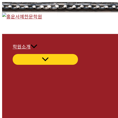
콘
텐
츠
로
건
너
학원소개
뛰
기