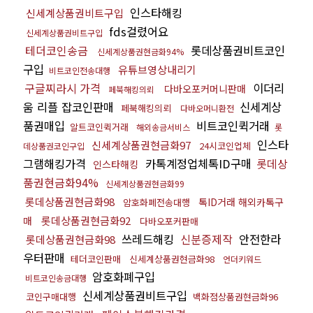
인스타해킹
신세계상품권비트구입
fds걸렸어요
신세계상품권비트구입
테더코인송금
롯데상품권비트코인
신세계상품권현금화94%
구입
유튜브영상내리기
비트코인전송대행
구글찌라시 가격
이더리
다바오포커머니판매
페북해킹의뢰
움 리플 잡코인판매
신세계상
페북해킹의뢰
다바오머니환전
품권매입
비트코인퀵거래
알트코인퀵거래
해외송금서비스
롯
인스타
신세계상품권현금화97
24시코인업체
데상품권코인구입
그램해킹가격
카톡계정업체톡ID구매
롯데상
인스타해킹
품권현금화94%
신세계상품권현금화99
롯데상품권현금화98
톡ID거래 해외카톡구
암호화폐전송대행
롯데상품권현금화92
매
다바오포커판매
쓰레드해킹
신분증제작
안전한라
롯데상품권현금화98
우터판매
테더코인판매
신세계상품권현금화98
언더키워드
암호화폐구입
비트코인송금대행
신세계상품권비트구입
코인구매대행
백화점상품권현금화96