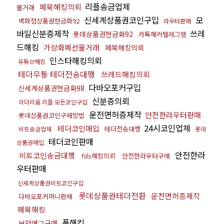
리플송금업체
페북해킹의뢰
물거래
신세계상품권코인구입
모
백화점상품권현금화92
라우터판매
바일신분증제작
쓰레
롯데상품권현금화92
카톡해커텔레그램
드해킹
가상화폐선물거래
페북해킹의뢰
인스타해킹의뢰
유튜브해킹
테더무통 테더전송대행
쓰레드해킹의뢰
다바오포커구입
신세계상품권현금화98
신분증의뢰
이더리움 리플 모든코인구입
운전면허증제작
안전한라우터판매
롯데상품권코인구매방법
24시코인업체
테더코인매입
테더전송대행
비트송금업체
롯데
테더코인판매
상품권매입
안전한라
비트코인송금대행
fds해킹의뢰
안전한라우터구매
우터판매
신세계상품권비트코인구입
롯데상품권테더전환
운전면허증제작
다바오포커머니판매
페북해킹
폰해킹
보안에그구매