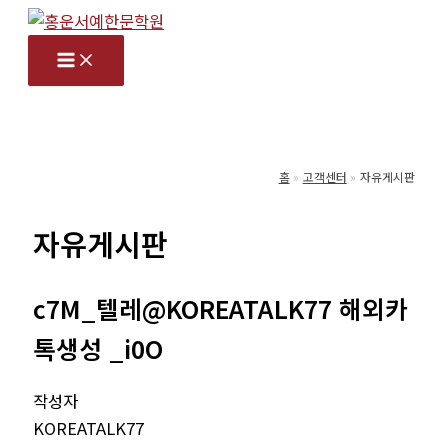
콘
텐
츠
로
건
너
홈
고객센터
자유게시판
뛰
기
자유게시판
c7M_텔레@KOREATALK77 해외카
톡생성 _i0O
작성자
KOREATALK77