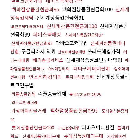
페이스북해킹가격
알트코인퀵거래
백화점상품권현금화95
백화점상품권현금화100
신세계
상품권세탁
신세계상품권현금화91
신세계상품권현금화100
신세계상품권
코인돈세탁 테더거래
현금화99
페이스북해킹
신세계상품권현금화97
다바오포커구입
신세계상품권테더
신세계상품권현금화93
구글찌라시 의뢰
쓰레드해킹가격
전환
테
암호화폐전송대행
신세계상품권코인구매방법
해외송금서비스
더구매대행
백
테더구매 테더판매
화점상품권현금화97
fds해킹의뢰
암호화폐
인스타해킹의뢰
신세계상품권비
트위터해킹의뢰
전송대행
트코인구입
리플송금업체
리플송금업체
롯데상품권현금화96
알트코인퀵거래
백화점상품권현금화95
가상화폐선물거래
모바일신분증제
작
다바오머니환전
롯데상품권현금화100
블랙키
코인전송대행
롯데상품권테더구매
워드
신세계상품권테더구매
가상화폐선