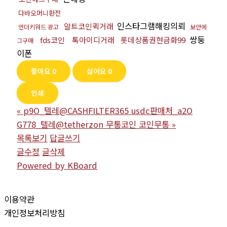
다바오머니환전
인스타그램해킹의뢰
알트코인퀵거래
언더키워드 광고
보안에
쌍둥
fds코인
톡아이디거래
롯데상품권현금화99
그구매
이폰
좋아요
0
싫어요
0
인쇄
«
p9O_텔레@CASHFILTER365 usdc판매처_a2O
G778_텔레@tetherzon 무통코인 코인무통
»
목록보기
답글쓰기
글수정
글삭제
Powered by KBoard
이용약관
개인정보처리방침