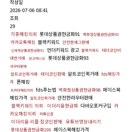
작성일
2026-07-06 08:41
조회
29
각종해킹의뢰
롯데상품권현금화91
백화점상품권현금화93
블랙키워드
카카오톡해킹
안전한에그판매
언더키워드 광고
테더코인비
블랙키워드
신세계상품권현금화91
롯데상품권현금화93
대면거래
망고머니상
라우터판매
알트코인퀵거래
테더코인판매
fds해킹가
알트코인퀵거래
폰해킹
격
fds푸는법
페이스북
백화점상품권현금화98
트위터해킹의뢰
해킹가격
안전한라우터판매
알트코인퀵거래
블랙키워드 의뢰
이더리움현금화
다바오포커구입
카
카오해킹의뢰
카톡인증
이더리움 리플 잡코인판매
유튜브영상내리기
페이스북해킹가격
롯데상품권현금화100