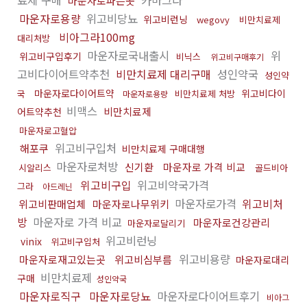
료제 구매
카마그라
마운자로파는곳
마운자로용량
위고비당뇨
위고비런닝
wegovy
비만치료제
비아그라100mg
대리처방
마운자로국내출시
위
위고비구입후기
비닉스
위고비구매후기
고비다이어트약추천
비만치료제 대리구매
성인약국
성인약
마운자로다이어트약
위고비다이
국
비만치료제 처방
마운자로용량
비맥스
비만치료제
어트약추천
마운자로고혈압
위고비구입처
해포쿠
비만치료제 구매대행
마운자로처방
신기환
마운자로 가격 비교
시알리스
골드비아
위고비구입
위고비약국가격
그라
아드레닌
마운자로가격
위고비처
위고비판매업체
마운자로나무위키
방
마운자로 가격 비교
마운자로건강관리
마운자로달리기
위고비런닝
vinix
위고비구입처
위고비용량
마운자로재고있는곳
위고비심부름
마운자로대리
비만치료제
구매
성인약국
마운자로직구
마운자로당뇨
마운자로다이어트후기
비아그