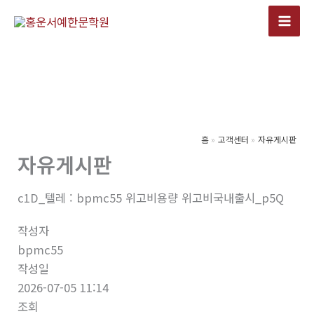
콘
텐
츠
로
건
너
뛰
기
홈
고객센터
자유게시판
자유게시판
c1D_텔레 : bpmc55 위고비용량 위고비국내출시_p5Q
작성자
bpmc55
작성일
2026-07-05 11:14
조회