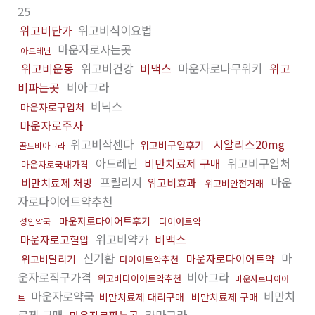
25
위고비단가
위고비식이요법
마운자로사는곳
아드레닌
위고비운동
위고비건강
비맥스
마운자로나무위키
위고
비파는곳
비아그라
비닉스
마운자로구입처
마운자로주사
위고비삭센다
시알리스20mg
위고비구입후기
골드비아그라
아드레닌
비만치료제 구매
위고비구입처
마운자로국내가격
프릴리지
마운
비만치료제 처방
위고비효과
위고비안전거래
자로다이어트약추천
마운자로다이어트후기
다이어트약
성인약국
위고비약가
비맥스
마운자로고혈압
신기환
마
마운자로다이어트약
위고비달리기
다이어트약추천
운자로직구가격
비아그라
위고비다이어트약추천
마운자로다이어
마운자로약국
비만치
비만치료제 대리구매
비만치료제 구매
트