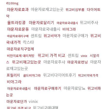
라100mg
마운자로효과
마운자로재고있는곳
다이어트
위고비심부름
약
울트라킹콩
마운자로달리기
위고비주사
마운자로국내출시
마운자로운동
마운자로국내출시
비아그라
센트립
마운자로구매가
위고비
위고비약가
마운자로대리구매
국내가격
칵스타
마운자로직구업체
위고비 가격 비교
센트립
시알리
비만치료제 대리처방
vinix
위고비재고있는곳
마운자로주사
마운자
마운자로런닝
스
로재고있는곳
위고비다이어트후기
프릴리지
골드비아그라
위고비약국가격
비아그라
마운자로당뇨
마운자로구매후기
위고비파
마운자로국내출시
는곳
vinix
마운자로단가
위고비구매대행
위고비 가격 비교