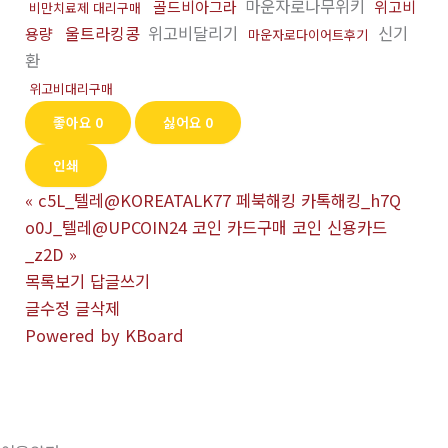
마운자로나무위키
골드비아그라
위고비
비만치료제 대리구매
울트라킹콩
위고비달리기
신기
용량
마운자로다이어트후기
환
위고비대리구매
좋아요
0
싫어요
0
인쇄
«
c5L_텔레@KOREATALK77 페북해킹 카톡해킹_h7Q
o0J_텔레@UPCOIN24 코인 카드구매 코인 신용카드
_z2D
»
목록보기
답글쓰기
글수정
글삭제
Powered by KBoard