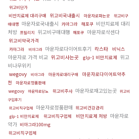
위고비단가
위고비국내출시
비만치료제 대리구매
마운자로파는곳
위고비구
마운자로국내출시
비만치료제 대리
카마그라
해포쿠
매대행
처방
위고비구매대행
마운자로삭센다
프릴리지
해포쿠
위고비약국가격
마운자로다이어트후기
칵스타
비닉스
카마그라
비아그라
마운자로 가격 비교
위고비사는곳
위고
glp-1 비만치료제
비나무위키
wegovy
마운자로다이어트약추
마운자로대리구매
비아그라
천
마운자로정품판매
마운자로재고있는곳
wegovy
위고비주사
마운자로당뇨
위고비
구입후기
마운자로정품판매
위고비건강관리
위고비직구업체
마운자로
비만치료제 처방
위고비직구업체
glp-1 비만치료제
약가
비아그라100mg
위고비직구업체