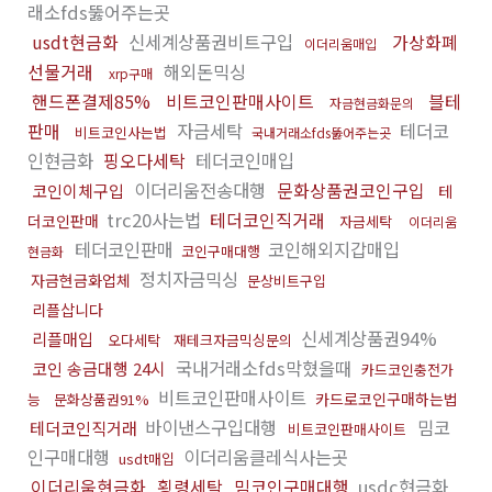
래소fds뚫어주는곳
usdt현금화
신세계상품권비트구입
가상화폐
이더리움매입
선물거래
해외돈믹싱
xrp구매
핸드폰결제85%
비트코인판매사이트
블테
자금현금화문의
판매
자금세탁
테더코
비트코인사는법
국내거래소fds뚫어주는곳
인현금화
핑오다세탁
테더코인매입
이더리움전송대행
문화상품권코인구입
코인이체구입
테
trc20사는법
테더코인직거래
더코인판매
자금세탁
이더리움
테더코인판매
코인해외지갑매입
코인구매대행
현금화
정치자금믹싱
자금현금화업체
문상비트구입
리플삽니다
신세계상품권94%
리플매입
오다세탁
재테크자금믹싱문의
국내거래소fds막혔을때
코인 송금대행 24시
카드코인충전가
비트코인판매사이트
카드로코인구매하는법
능
문화상품권91%
바이낸스구입대행
밈코
테더코인직거래
비트코인판매사이트
인구매대행
이더리움클레식사는곳
usdt매입
이더리움현금화
횡령세탁
밈코인구매대행
usdc현금화