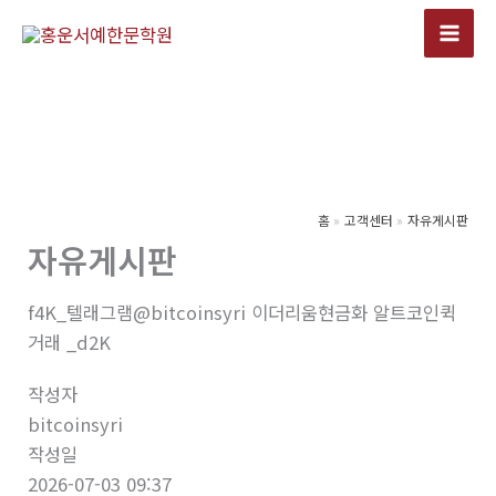
콘
텐
츠
로
건
너
뛰
기
홈
고객센터
자유게시판
자유게시판
f4K_텔래그램@bitcoinsyri 이더리움현금화 알트코인퀵
거래 _d2K
작성자
bitcoinsyri
작성일
2026-07-03 09:37