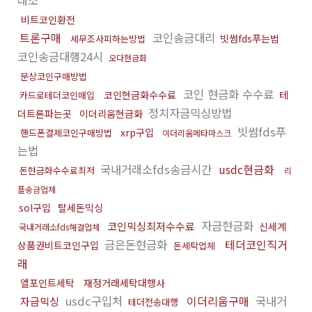
래소
비트코인환전
트론구매
코인송금대리
빗썸fds푸는법
세무조사피하는방법
코인송금대행24시
오다현금화
문상코인구매방법
코인 현금화 수수료
코인현금화수수료
테
카드로테더코인매입
정치자금믹싱방법
더트론파는곳
이더리움현금화
빗썸fds푸
xrp구입
핸드폰결제코인구매방법
이더리움메타마스크
는법
국내거래소fds송금시간
usdc현금화
돈현금화수수료최저
리
플송금업체
sol구입
탈세돈믹싱
자금현금화
코인믹싱최저수수료
신세계
국내거래소fds해결업체
금은돈현금화
테더코인직거
상품권비트코인구입
돈세탁업체
래
엘포인트세탁
재정거래세탁대행사
usdc구입처
이더리움구매
국내거
자금믹싱
테더전송대행