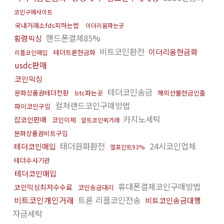
코인구매사이트
국내거래소fds피하는법
이더리움파는곳
핸드폰결제85%
횡령믹싱
비트코인환전
이더리움현금화
테더트론현금화
리플코인매입
usdc판매
코인믹싱
테더코인송금
문화상품권테더전환
btc파는곳
해외선물현금인출
컬쳐랜드코인구매방법
파이코인구입
카지노세탁
잡코인판매
코인이체
알트코인퀵거래
문화상품권비트구입
태더원화환전
24시코인업체
테더코인매입
엘포인트93%
테더수사기관
테더코인매입
휴대폰결제코인구매방법
코인믹싱최저수수료
코인송금대리
비트코인개인거래
트론 리플코인전송
비트코인송금대행
자금세탁