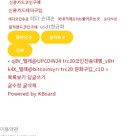
신용카드코인구매
신용카드테더구입
테더 손대손
국내거래소fds뚫어주는곳
테더코인송금
오다믹싱
usdt현금화
컬쳐랜드코인구매
좋아요
0
싫어요
0
인쇄
«
q8V_텔레@UPCOIN24 trc20코인전송대행_v8H
k4X_텔래@bitcoinsyri trc20 원화구입_c1D
»
목록보기
답글쓰기
글수정
글삭제
Powered by KBoard
이용약관