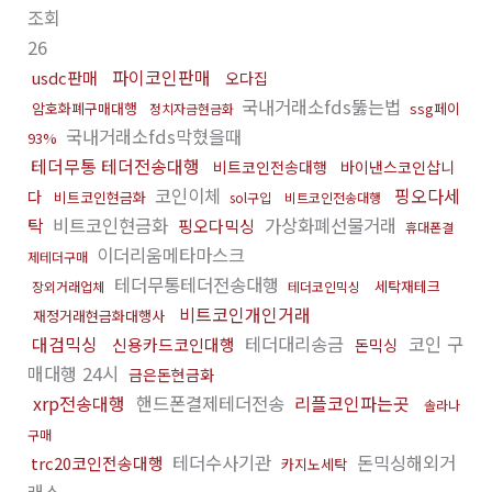
조회
26
파이코인판매
usdc판매
오다집
국내거래소fds뚫는법
암호화폐구매대행
ssg페이
정치자금현금화
국내거래소fds막혔을때
93%
테더무통 테더전송대행
비트코인전송대행
바이낸스코인삽니
코인이체
핑오다세
다
비트코인현금화
sol구입
비트코인전송대행
탁
비트코인현금화
가상화폐선물거래
핑오다믹싱
휴대폰결
이더리움메타마스크
제테더구매
테더무통테더전송대행
세탁재테크
장외거래업체
테더코인믹싱
비트코인개인거래
재정거래현금화대행사
대검믹싱
테더대리송금
코인 구
신용카드코인대행
돈믹싱
매대행 24시
금은돈현금화
xrp전송대행
핸드폰결제테더전송
리플코인파는곳
솔라나
구매
테더수사기관
돈믹싱해외거
trc20코인전송대행
카지노세탁