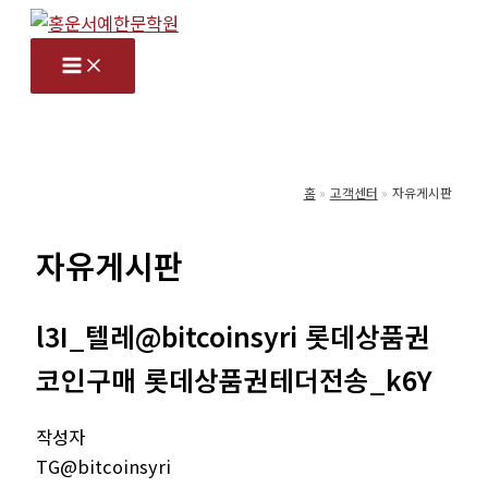
콘
텐
츠
로
건
너
홈
고객센터
자유게시판
뛰
기
자유게시판
l3I_텔레@bitcoinsyri 롯데상품권
코인구매 롯데상품권테더전송_k6Y
작성자
TG@bitcoinsyri