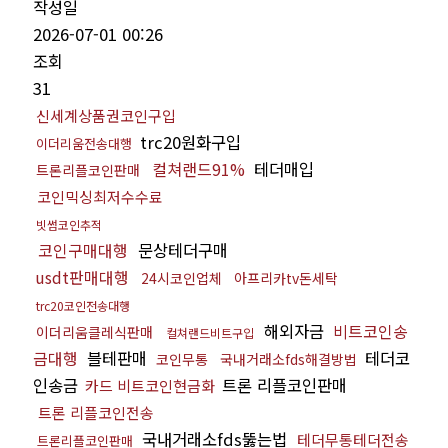
작성일
2026-07-01 00:26
조회
31
신세계상품권코인구입
trc20원화구입
이더리움전송대행
컬쳐랜드91%
테더매입
트론리플코인판매
코인믹싱최저수수료
빗썸코인추적
코인구매대행
문상테더구매
usdt판매대행
24시코인업체
아프리카tv돈세탁
trc20코인전송대행
해외자금
비트코인송
이더리움클레식판매
컬쳐랜드비트구입
금대행
블테판매
테더코
코인무통
국내거래소fds해결방법
인송금
트론 리플코인판매
카드 비트코인현금화
트론 리플코인전송
국내거래소fds뚫는법
테더무통테더전송
트론리플코인판매