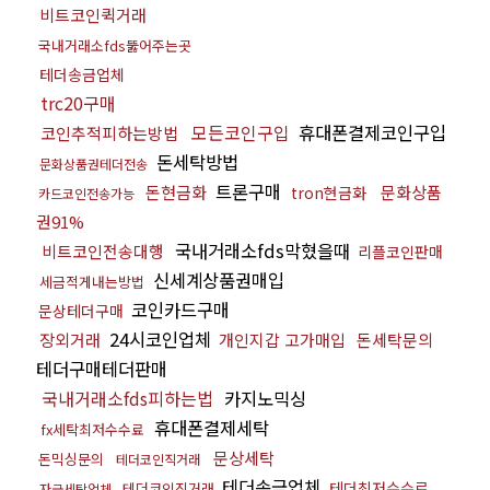
비트코인퀵거래
국내거래소fds뚫어주는곳
테더송금업체
trc20구매
모든코인구입
휴대폰결제코인구입
코인추적피하는방법
돈세탁방법
문화상품권테더전송
트론구매
돈현금화
문화상품
tron현금화
카드코인전송가능
권91%
국내거래소fds막혔을때
비트코인전송대행
리플코인판매
신세계상품권매입
세금적게내는방법
코인카드구매
문상테더구매
24시코인업체
장외거래
개인지갑 고가매입
돈세탁문의
테더구매테더판매
국내거래소fds피하는법
카지노믹싱
휴대폰결제세탁
fx세탁최저수수료
문상세탁
돈믹싱문의
테더코인직거래
테더송금업체
테더최저수수료
테더코인직거래
자금세탁업체