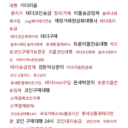
이더리움
대행
테더코인송금
장외거래
리플송금업체
환치기
솔라나원
재정거래현금화대행사
테더대리
화구입
ssg페이테더전송
송금
테더구매
테더코인계좌이체
트론리플전송대행
카드
휴대폰결제85%
솔라나매입 솔라나판매
로코인구매가능한곳
리플코인대행
테더코인판매
솔라나원화구
입
아프리카tv돈현금화
테더송금업체
검돈믹싱문의
이더리움현금화
코인 신용카드
중고오다
테더tron구입
돈세탁문의
트론리플전
휴대폰결제비트구입
코인구매대행
송업체
소액결제코인구매
소액결제85%
롯데상품권테더전
국내거래소fds출금시간
코인송금대행24시
코인 구매대행 24시
코인대리송금
환
코인이체
아프리카