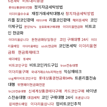
비트대리송금
tv돈세탁
정치자금세탁방법
롯데상품권테더전환
재정거래세탁대행사
정치자금세탁방법
이더리움수수료
리플 잡코인판매
리플코인판매
코인
해외돈세탁
테더구매
이체구입
비트코
문상91%
이더리움현금화
암호화폐구매대행
인 현금화
코인 구매대행 24시
돈현금화당일정산
이더리움삽니다
이더
코인돈세탁
이더리움현
리움매입
usdc현금화
이더리움매입
금화
현금화재테크
테더매입
핑세탁
비트코인카드구입
비트코인구입
tron전송대행
믹싱재테크
이더리움구매
국내거래소fds피하는법
트론리플전송
롯데상품권현금화94%
ssg페이비트코인구입
대행
위챗페이현금화전문
바이낸
신세계상품권테더구매
카드코인구매
trc20전송대행
스전송대행
코인 구매대행 24시
대검세탁
트론삽니다
업비트코인추적
이더리움삽니다
컬쳐랜드매입