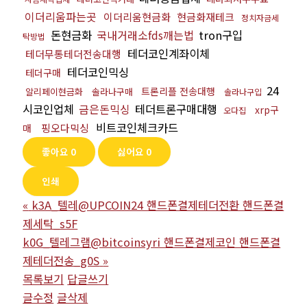
이더리움파는곳
이더리움현금화
현금화재테크
정치자금세
돈현금화
국내거래소fds깨는법
tron구입
탁방법
테더코인계좌이체
테더무통테더전송대행
테더코인믹싱
테더구매
24
트론리플 전송대행
알리페이현금화
솔라나구매
솔라나구입
시코인업체
금은돈믹싱
테더트론구매대행
xrp구
오다집
비트코인체크카드
핑오다믹싱
매
좋아요
0
싫어요
0
인쇄
«
k3A_텔레@UPCOIN24 핸드폰결제테더전환 핸드폰결
제세탁_s5F
k0G_텔레그램@bitcoinsyri 핸드폰결제코인 핸드폰결
제테더전송_g0S
»
목록보기
답글쓰기
글수정
글삭제