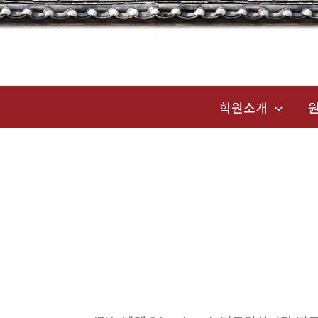
콘
텐
츠
로
건
학원소개
너
뛰
기