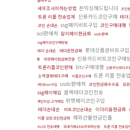
블테구입
돈믹싱해드립니다
세무조사피하는방법
코인
신용카드코인구매
트론 리플 전송업체
테더
ssg페이비트구입
코인구매대행
코인 손대손
sol판매처
알리페이현금화
usdc판매
ssg페이코인구매방법
롯데상품권비트구
테더돈현금화
테더 손대손
신용카드비트코인구매
위챗페이현금화전문
행
btc구매대행
트론리플코인판매
신용카드테더구
트론 리플 전송
소액결제테더구매
리플코인구매
usdc판매처
코인현금화수수료
모
테더tron구입
블랙테더코인전송
ssg페이매입
위챗페이코인구입
개인지갑 고가매입
테더손대손
이더리움현금화
비트코인손대손
해외선물현금인출
리플 모든코인현금화
trc20 전송대행
국내거래소fds우회하는법
트론 리플 전송업