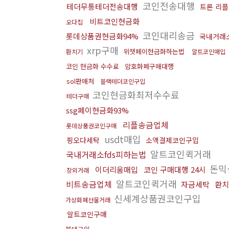
코인전송대행
테더무통테더전송대행
트론 리
비트코인현금화
오다집
코인대리송금
롯데상품권현금화94%
국내거래소
xrp구매
위챗페이현금화하는법
환치기
알트코인매입
코인 현금화 수수료
암호화폐구매대행
sol판매처
블랙테더코인구입
코인현금화최저수수료
테더구매
ssg페이현금화93%
리플송금업체
롯데상품권코인구매
usdt매입
핑오다세탁
소액결제코인구입
알트코인퀵거래
국내거래소fds피하는법
돈믹
이더리움매입
코인 구매대행 24시
장외거래
알트코인퀵거래
비트송금업체
자금세탁
환치
신세계상품권코인구입
가상화폐선물거래
알트코인구매