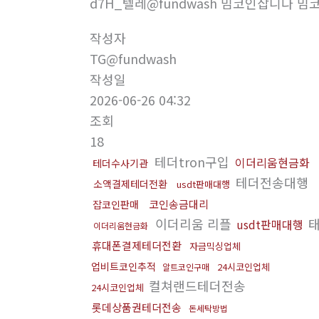
d7H_텔레@fundwash 밈코인삽니다 밈
작성자
TG@fundwash
작성일
2026-06-26 04:32
조회
18
테더tron구입
이더리움현금화
테더수사기관
테더전송대행
소액결제테더전환
usdt판매대행
코인송금대리
잡코인판매
이더리움 리플
태
usdt판매대행
이더리움현금화
휴대폰결제테더전환
자금믹싱업체
업비트코인추적
24시코인업체
알트코인구매
컬쳐랜드테더전송
24시코인업체
롯데상품권테더전송
돈세탁방법