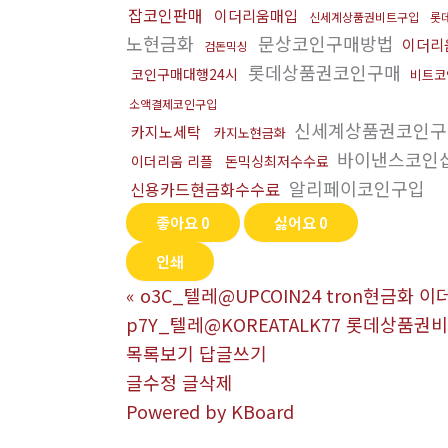
잡코인판매
이더리움매입
신세계상품권비트구입
롯
노현금화
문상코인구매방법
이더리
검돈믹싱
롯데상품권코인구매
코인구매대행24시
비트코
소액결제코인구입
신세계상품권코인구
카지노세탁
카지노현금화
바이낸스코인
이더리움 리플
돈믹싱최저수수료
알리페이코인구입
신용카드현금화수수료
좋아요
0
싫어요
0
인쇄
«
o3C_텔레@UPCOIN24 tron현금화 
p7Y_텔레@KOREATALK77 롯데상품권
목록보기
답글쓰기
글수정
글삭제
Powered by KBoard