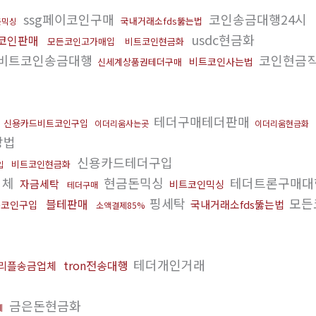
ssg페이코인구매
코인송금대행24시
국내거래소fds뚫는법
돈믹싱
usdc현금화
코인판매
모든코인고가매입
비트코인현금화
비트코인송금대행
코인현금
비트코인사는법
신세계상품권테더구매
입
테더구매테더판매
신용카드비트코인구입
이더리움사는곳
이더리움현금화
방법
신용카드테더구입
비트코인현금화
입
업체
현금돈믹싱
테더트론구매대
자금세탁
비트코인믹싱
테더구매
핑세탁
모든
블테판매
국내거래소fds뚫는법
든코인구입
소액결제85%
테더개인거래
tron전송대행
리플송금업체
금은돈현금화
체