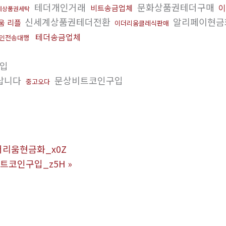
테더개인거래
문화상품권테더구매
이
비트송금업체
데상품권세탁
신세계상품권테더전환
알리페이현금
움 리플
이더리움클레식판매
테더송금업체
인전송대행
입
삽니다
문상비트코인구입
중고오다
이더리움현금화_x0Z
비트코인구입_z5H
»