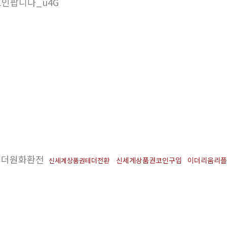
코인팝니다_u4G
더원화환전
신세계상품권코인구입
이더리움리플
신세계상품권테더전환