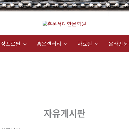
원장프로필
홍운갤러리
자료실
온라인문
자유게시판