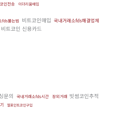
플코인전송
이더리움매입
비트코인매입
국내거래소fds해결업체
fds뚫는법
비트코인 신용카드
싱문의
빗썸코인추적
국내거래소fds시간
장외거래
기
엘포인트코인구입