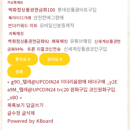
카오톡해킹
백화점상품권현금화100
롯데상품권비트구입
안전한에그판매
톡아이디거래
모바일신분증제작
언더키워드 의뢰
카톡해킹
유튜브해킹
백화점상품권현금화92
페북해킹
신세계상품권현
신세계상품권코인구입
트론 리플코인전송
금화94%
좋아요
0
싫어요
0
인쇄
«
g9O_텔레@UPCOIN24 이더리움판매 테더구매 _y2E
a9M_텔레@UPCOIN24 trc20 원화구입 코인원화구입
_x8O
»
목록보기
답글쓰기
글수정
글삭제
Powered by KBoard