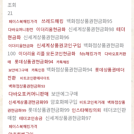
조회
21
쓰레드해킹
백화점상품권현금화95
페이스북해킹가격
신세계상품권현금화98
테더
이더리움현금화
다바오머니환전
현금화
신세계상품권현금화96
신세계상품권코인구입
백화점상품권현금화
이더리움현금화
100
이더리움 리플 모든코인현금화
fds해킹가격
다바오포커판
롯데상품권현금화94
매
카톡해킹
백화점상품권현금화94
롯데상품권테더
보안에그구매
카톡인증
전환
비트코인판매사이트
백화점상품권현금화93
다바오포커머니판매
보안에그구매
암호화폐구입
신세계상품권현금화99
비트코인퀵거래
백화점상품
롯데상품권현금화99
테더코인판
인스타해킹의뢰
권현금화99
매함
신세계상품권현금화97
테더코인송금
페이스북해킹가격