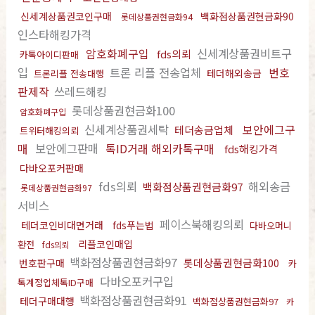
신세계상품권코인구매
백화점상품권현금화90
롯데상품권현금화94
인스타해킹가격
암호화폐구입
신세계상품권비트구
fds의뢰
카톡아이디판매
입
트론 리플 전송업체
번호
테더해외송금
트론리플 전송대행
판제작
쓰레드해킹
롯데상품권현금화100
암호화폐구입
신세계상품권세탁
보안에그구
테더송금업체
트위터해킹의뢰
매
보안에그판매
톡ID거래 해외카톡구매
fds해킹가격
다바오포커판매
fds의뢰
해외송금
백화점상품권현금화97
롯데상품권현금화97
서비스
페이스북해킹의뢰
테더코인비대면거래
fds푸는법
다바오머니
리플코인매입
환전
fds의뢰
백화점상품권현금화97
롯데상품권현금화100
번호판구매
카
다바오포커구입
톡계정업체톡ID구매
백화점상품권현금화91
테더구매대행
백화점상품권현금화97
카