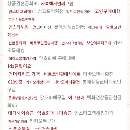
상품권현금화95
카톡해커텔레그램
망고포커환전
코인구매대행
인스타그램해킹
알트코인퀵거래
트론 리플코인판매
롯데상품권94%
인스타해킹
망고머니상
알트코인
에그판매
퀵거래
카카
신분증의뢰
비트코인전송대행
보안라우터구매
인스타그램해킹
오톡해킹
암호화폐 구매대행
페이스북해킹가격
fds걸렸어요
언더키워드 가격
다바오머니환전
비트코인판매사이트
롯데상품권비트코인
010인증
다바오머니환전
카카오해킹의뢰
구입
암호화폐구입
백화점상품권현금
에그판매
롯데상품권코인구입
화95
테더해외송금
암호화폐대리송금
인스타그램해킹가격
카카오톡구매
페북해킹의뢰
신분증제작
코인전송대행