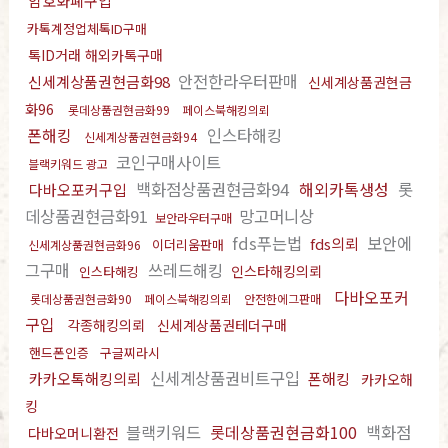
암호화폐구입
카톡계정업체톡ID구매
톡ID거래 해외카톡구매
안전한라우터판매
신세계상품권현금화98
신세계상품권현금
화96
롯데상품권현금화99
페이스북해킹의뢰
폰해킹
인스타해킹
신세계상품권현금화94
코인구매사이트
블랙키워드 광고
백화점상품권현금화94
해외카톡생성
롯
다바오포커구입
데상품권현금화91
망고머니상
보안라우터구매
fds푸는법
보안에
fds의뢰
이더리움판매
신세계상품권현금화96
그구매
쓰레드해킹
인스타해킹의뢰
인스타해킹
다바오포커
롯데상품권현금화90
페이스북해킹의뢰
안전한에그판매
구입
각종해킹의뢰
신세계상품권테더구매
핸드폰인증
구글찌라시
신세계상품권비트구입
카카오톡해킹의뢰
폰해킹
카카오해
킹
블랙키워드
롯데상품권현금화100
백화점
다바오머니환전