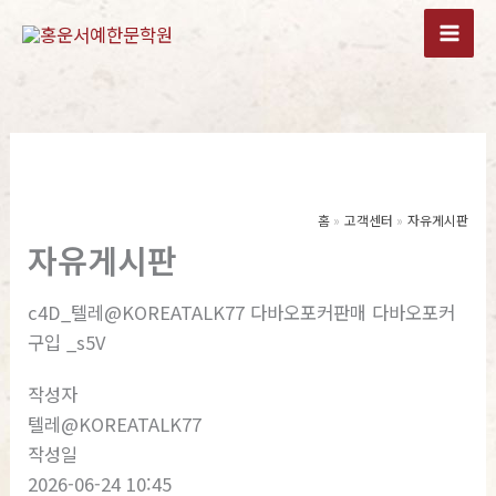
콘
텐
츠
로
건
너
뛰
기
홈
고객센터
자유게시판
자유게시판
c4D_텔레@KOREATALK77 다바오포커판매 다바오포커
구입 _s5V
작성자
텔레@KOREATALK77
작성일
2026-06-24 10:45