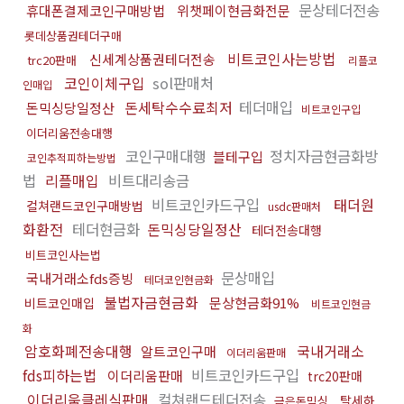
문상테더전송
휴대폰결제코인구매방법
위챗페이현금화전문
롯데상품권테더구매
비트코인사는방법
신세계상품권테더전송
trc20판매
리플코
코인이체구입
sol판매처
인매입
돈세탁수수료최저
테더매입
돈믹싱당일정산
비트코인구입
이더리움전송대행
코인구매대행
정치자금현금화방
블테구입
코인추적피하는방법
법
리플매입
비트대리송금
비트코인카드구입
태더원
컬쳐랜드코인구매방법
usdc판매처
화환전
테더현금화
돈믹싱당일정산
테더전송대행
비트코인사는법
문상매입
국내거래소fds증빙
테더코인현금화
불법자금현금화
문상현금화91%
비트코인매입
비트코인현금
화
암호화폐전송대행
국내거래소
알트코인구매
이더리움판매
fds피하는법
비트코인카드구입
이더리움판매
trc20판매
이더리움클레식판매
컬쳐랜드테더전송
탈세하
금은돈믹싱