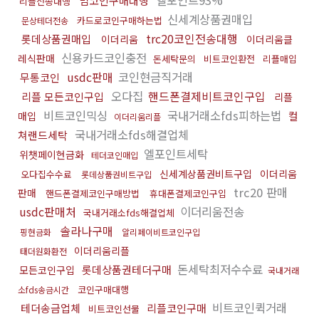
엘포인트93%
밈코인구매대행
리플전송대행
신세계상품권매입
카드로코인구매하는법
문상테더전송
trc20코인전송대행
롯데상품권매입
이더리움
이더리움클
신용카드코인충전
레식판매
돈세탁문의
비트코인환전
리플매입
usdc판매
코인현금직거래
무통코인
오다집
핸드폰결제비트코인구입
리플 모든코인구입
리플
비트코인믹싱
국내거래소fds피하는법
컬
매입
이더리움리플
국내거래소fds해결업체
쳐랜드세탁
엘포인트세탁
위챗페이현금화
테더코인매입
신세계상품권비트구입
이더리움
오다집수수료
롯데상품권비트구입
trc20 판매
판매
핸드폰결제코인구매방법
휴대폰결제코인구입
usdc판매처
이더리움전송
국내거래소fds해결업체
솔라나구매
핑현금화
알리페이비트코인구입
이더리움리플
태더원화환전
돈세탁최저수수료
롯데상품권테더구매
모든코인구입
국내거래
코인구매대행
소fds송금시간
비트코인퀵거래
테더송금업체
리플코인구매
비트코인선물