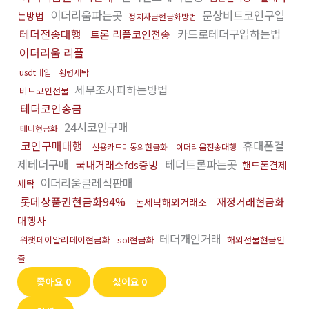
이더리움파는곳
문상비트코인구입
는방법
정치자금현금화방법
테더전송대행
카드로테더구입하는법
트론 리플코인전송
이더리움 리플
usdt매입
횡령세탁
세무조사피하는방법
비트코인선물
테더코인송금
24시코인구매
테더현금화
코인구매대행
휴대폰결
신용카드미동의현금화
이더리움전송대행
제테더구매
테더트론파는곳
국내거래소fds증빙
핸드폰결제
이더리움클레식판매
세탁
롯데상품권현금화94%
재정거래현금화
돈세탁해외거래소
대행사
테더개인거래
위챗페이알리페이현금화
sol현금화
해외선물현금인
출
좋아요
0
싫어요
0