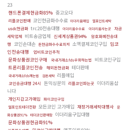
23
핸드폰결제현금화85%
중고오다
코인현금화수수료
리플코인판매
이더리움매입
엘포인트세탁
trc20전송대행
usdc현금화
자금
이더리움수수료
이더리움사는곳
비트송금업체
신세계상품권94%
세탁업체
암호화폐전송대
코인손대손
소액결제코인구입
밈코
행
돈현금화수수료최저
인전송대행
업비트코인추적
문화상품권코인구매
비트코인구입
국내거래소fds우회하는법
트론리플코인전송
테더판매
해외돈현금화
리플매입
국내거래소fds깨는법
검돈세탁
돈믹싱문의
이더리움삽
코인송금대행 24시
리플코인파는곳
니다
개인지갑고가매입
파이코인구입
모든코인 고가매입
재정거래세탁대행사
엘포인트테더전환
문
이더리움구입대행
화상품권91%
테더코인판매함
문화상품권현금화91%