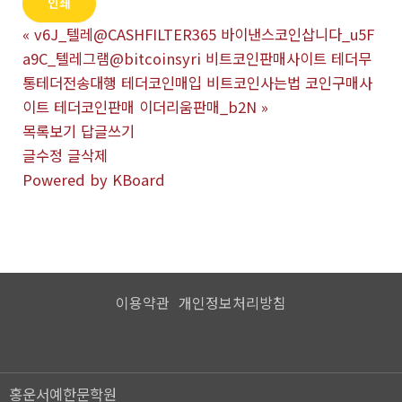
인쇄
«
v6J_텔레@CASHFILTER365 바이낸스코인삽니다_u5F
a9C_텔레그램@bitcoinsyri 비트코인판매사이트 테더무
통테더전송대행 테더코인매입 비트코인사는법 코인구매사
이트 테더코인판매 이더리움판매_b2N
»
목록보기
답글쓰기
글수정
글삭제
Powered by KBoard
이용약관
개인정보처리방침
홍운서예한문학원