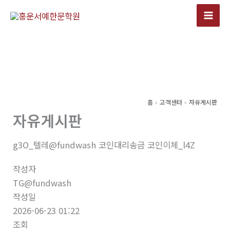
콘
텐
츠
로
건
너
뛰
기
홈
고객센터
자유게시판
자유게시판
g3O_텔레@fundwash 코인대리송금 코인이체_l4Z
작성자
TG@fundwash
작성일
2026-06-23 01:22
조회