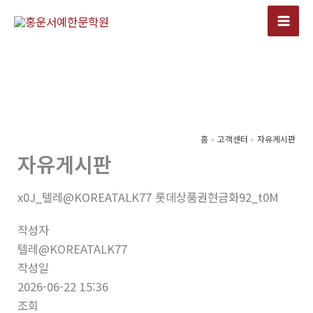
콘
텐
츠
로
건
너
뛰
기
홈
고객센터
자유게시판
자유게시판
x0J_텔레@KOREATALK77 롯데상품권현금화92_t0M
작성자
텔레@KOREATALK77
작성일
2026-06-22 15:36
조회