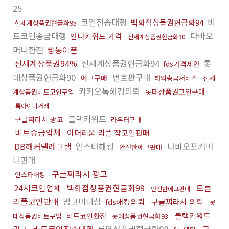
25
코인전송대행
비
백화점상품권현금화94
신세계상품권현금화95
트코인송금대행
다바오
언더키워드 가격
신세계상품권현금화90
머니환전
쌍둥이폰
신세계상품권94%
신세계상품권현금화94
롯
fds가격제안
데상품권현금화90
번호판구매
에그구매
해외송금서비스
신세
카카오톡해킹의뢰
롯데상품권코인구매
계상품권비트코인구입
톡아이디거래
블랙키워드
구글찌라시 광고
라우터구매
비트송금업체
이더리움 리플 잡코인판매
DB해커텔레그램
인스타해킹
다바오포커머
안전한에그판매
니판매
구글찌라시 광고
인스타해킹
24시코인업체
백화점상품권현금화99
트론
안전한에그판매
리플코인판매
망고머니상
fds해킹의뢰
구글찌라시 의뢰
롯
블랙키워드
비트코인환전
데상품권비트구입
롯데상품권현금화93