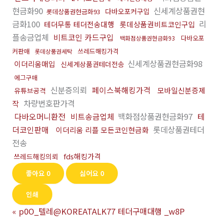
현금화90
신세계상품권현
다바오포커구입
롯데상품권현금화93
금화100
리
테더무통 테더전송대행
롯데상품권비트코인구입
플송금업체
비트코인 카드구입
다바오포
백화점상품권현금화93
커판매
쓰레드해킹가격
롯데상품권세탁
신세계상품권현금화98
이더리움매입
신세계상품권테더전송
에그구매
신분증의뢰
페이스북해킹가격
모바일신분증제
유튜브공격
차량번호판가격
작
다바오머니환전
비트송금업체
백화점상품권현금화97
테
더코인판매
롯데상품권테더
이더리움 리플 모든코인현금화
전송
fds해킹가격
쓰레드해킹의뢰
좋아요
0
싫어요
0
인쇄
«
p0O_텔레@KOREATALK77 테더구매대행 _w8P