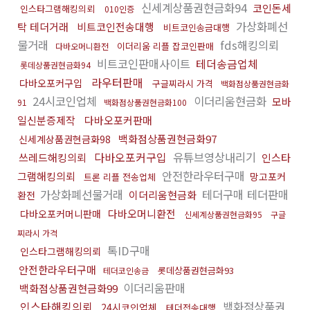
신세계상품권현금화94
코인돈세
인스타그램해킹의뢰
010인증
가상화폐선
탁 테더거래
비트코인전송대행
비트코인송금대행
물거래
fds해킹의뢰
이더리움 리플 잡코인판매
다바오머니환전
비트코인판매사이트
테더송금업체
롯데상품권현금화94
라우터판매
다바오포커구입
구글찌라시 가격
백화점상품권현금화
24시코인업체
이더리움현금화
모바
91
백화점상품권현금화100
일신분증제작
다바오포커판매
백화점상품권현금화97
신세계상품권현금화98
다바오포커구입
유튜브영상내리기
쓰레드해킹의뢰
인스타
안전한라우터구매
그램해킹의뢰
망고포커
트론 리플 전송업체
가상화폐선물거래
테더구매 테더판매
이더리움현금화
환전
다바오머니환전
다바오포커머니판매
신세계상품권현금화95
구글
찌라시 가격
톡ID구매
인스타그램해킹의뢰
안전한라우터구매
롯데상품권현금화93
테더코인송금
이더리움판매
백화점상품권현금화99
인스타해킹의뢰
백화점상품권
24시코인업체
테더전송대행