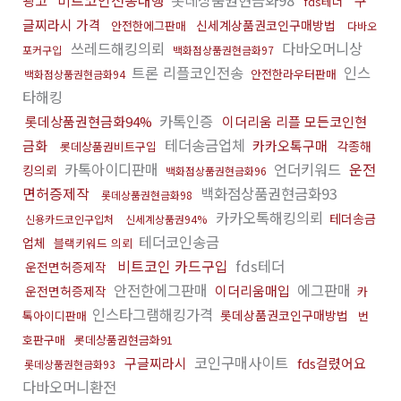
비트코인전송대행
롯데상품권현금화98
광고
구
fds테더
글찌라시 가격
신세계상품권코인구매방법
안전한에그판매
다바오
쓰레드해킹의뢰
다바오머니상
포커구입
백화점상품권현금화97
트론 리플코인전송
인스
안전한라우터판매
백화점상품권현금화94
타해킹
카톡인증
롯데상품권현금화94%
이더리움 리플 모든코인현
테더송금업체
금화
카카오톡구매
각종해
롯데상품권비트구입
카톡아이디판매
언더키워드
운전
킹의뢰
백화점상품권현금화96
면허증제작
백화점상품권현금화93
롯데상품권현금화98
카카오톡해킹의뢰
테더송금
신용카드코인구입처
신세계상품권94%
테더코인송금
업체
블랙키워드 의뢰
비트코인 카드구입
fds테더
운전면허증제작
안전한에그판매
에그판매
이더리움매입
운전면허증제작
카
인스타그램해킹가격
롯데상품권코인구매방법
톡아이디판매
번
호판구매
롯데상품권현금화91
코인구매사이트
구글찌라시
fds걸렸어요
롯데상품권현금화93
다바오머니환전