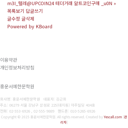
m3I_텔레@UPCOIN24 테더거래 알트코인구매 _u0N
»
목록보기
답글쓰기
글수정
글삭제
Powered by KBoard
이용약관
개인정보처리방침
홍운서예한문학원
회사명: 홍운서예한문학원 대표자: 김근회
주소: 06279 서울 강남구 삼성로 225(대치동) 아주빌딩 404호
전화: 02-553-6926 , 02-555-9889
핸드폰: 010-5265-6926
Copyright © 2025 홍운서예한문학원. All rights reserved.
Created by
Yescall.com
[
관
리자
]