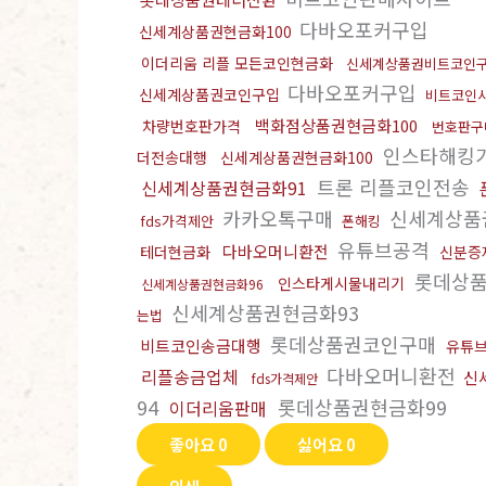
다바오포커구입
신세계상품권현금화100
이더리움 리플 모든코인현금화
신세계상품권비트코인
다바오포커구입
신세계상품권코인구입
비트코인
백화점상품권현금화100
차량번호판가격
번호판구
인스타해킹
더전송대행
신세계상품권현금화100
트론 리플코인전송
신세계상품권현금화91
카카오톡구매
신세계상품
fds가격제안
폰해킹
유튜브공격
다바오머니환전
테더현금화
신분증
롯데상품
인스타게시물내리기
신세계상품권현금화96
신세계상품권현금화93
는법
롯데상품권코인구매
비트코인송금대행
유튜
다바오머니환전
리플송금업체
신
fds가격제안
94
롯데상품권현금화99
이더리움판매
좋아요
0
싫어요
0