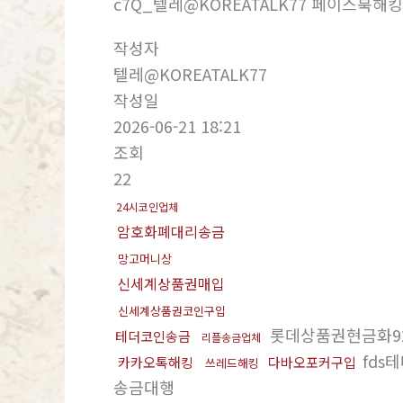
c7Q_텔레@KOREATALK77 페이스북해킹_
작성자
텔레@KOREATALK77
작성일
2026-06-21 18:21
조회
22
24시코인업체
암호화폐대리송금
망고머니상
신세계상품권매입
신세계상품권코인구입
롯데상품권현금화9
테더코인송금
리플송금업체
fds
카카오톡해킹
다바오포커구입
쓰레드해킹
송금대행