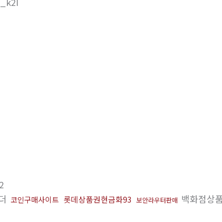
k2I
2
테더
백화점상품
롯데상품권현금화93
코인구매사이트
보안라우터판매