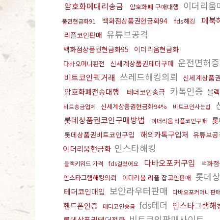
이더리움
암호화폐대리송금
암호화폐 구매대행
페북
백화점상품권현금화94
fds해킹
품권현금화91
유튜브공격
리플코인판매
백화점상품권현금화95
이더리움현금화
운전면허증
신세계상품권테더구매
다바오머니환전
쓰레드해킹의뢰
비트코인퀵거래
신세계상품
카톡인증
암호화폐전송대행
테더코인송금
블랙
신세계상품권현금화94%
비트송금업체
비트코인사는법
롯데상품권코인구매방법
롯
이더리움 리플코인구매
해외카톡구입처
롯데상품권비트코인구입
유튜브공
인스타해킹
이더리움현금화
다바오포커구입
백화점
블랙키워드 가격
fds걸렸어요
롯데상
인스타그램해킹의뢰
이더리움 리플 잡코인판매
보안라우터판매
테더코인매입
다바오포커머니판
fds테더
인스타그램해
핸드폰인증
테더코인송금
비트코인판매사이트
롯데상품권테더전환