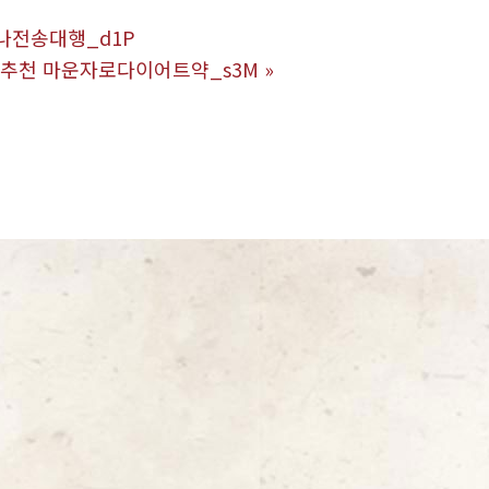
라나전송대행_d1P
트약추천 마운자로다이어트약_s3M
»