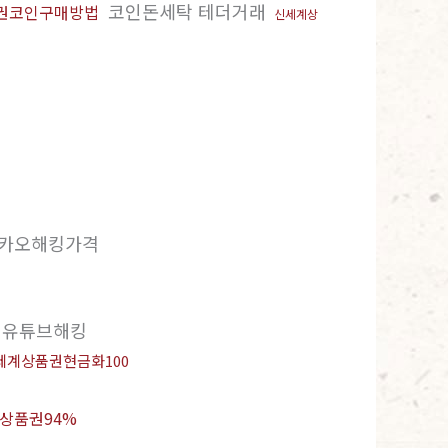
코인돈세탁 테더거래
권코인구매방법
신세계상
카오해킹가격
유튜브해킹
세계상품권현금화100
상품권94%