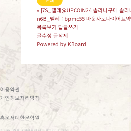
인쇄
«
j7S_텔레@UPCOIN24 솔라나구매 솔
n6B_텔레 : bpmc55 마운자로다이어
목록보기
답글쓰기
글수정
글삭제
Powered by KBoard
이용약관
개인정보처리방침
홍운서예한문학원
회사명: 홍운서예한문학원 대표자: 김근회