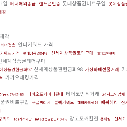
매입
롯데상품권비트구입
테더해외송금
핸드폰인증
롯데상품
해킹
제작
언더키워드 가격
권테더전송
신세계상품권코인구매
키워드 가격
롯데상품권94%
테더코인판매
신세계상품권테더구매
신세계상품권현금화98
카
가상화폐선물거래
데상품권현금화97
카카오해킹가격
격
테더코인직거래
다바오포커머니판매
24시코인업체
상품권현금화95
품권비트구입
페북해킹
블랙키워드
신
구글찌라시
해외카톡생성
매
망고포커환전
킹의뢰
신세계
폰해킹
fds가격제안
롯데상품권현금화94%