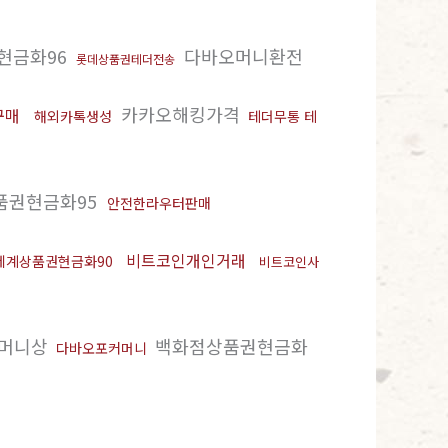
현금화96
다바오머니환전
롯데상품권테더전송
카카오해킹가격
구매
해외카톡생성
테더무통 테
품권현금화95
안전한라우터판매
비트코인개인거래
세계상품권현금화90
비트코인사
머니상
백화점상품권현금화
다바오포커머니