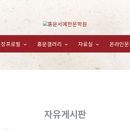
원장프로필
홍운갤러리
자료실
온라인문
자유게시판