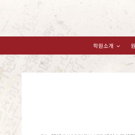
콘
텐
츠
로
건
학원소개
너
뛰
기