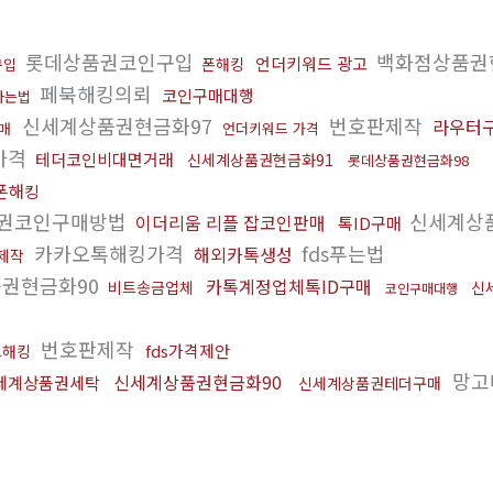
롯데상품권코인구입
백화점상품권
언더키워드 광고
폰해킹
구입
페북해킹의뢰
코인구매대행
사는법
신세계상품권현금화97
번호판제작
라우터
매
언더키워드 가격
가격
테더코인비대면거래
신세계상품권현금화91
롯데상품권현금화98
폰해킹
권코인구매방법
신세계상
이더리움 리플 잡코인판매
톡ID구매
카카오톡해킹가격
fds푸는법
해외카톡생성
제작
권현금화90
카톡계정업체톡ID구매
비트송금업체
신
코인구매대행
번호판제작
fds가격제안
브해킹
망고
신세계상품권현금화90
세계상품권세탁
신세계상품권테더구매