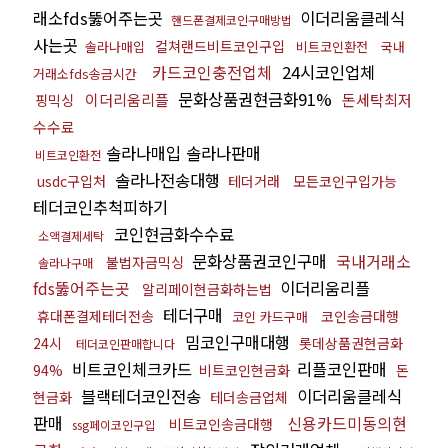
래소fds뚫어주는곳
이더리움클레식
핸드폰결제코인구매방법
사는곳
컬쳐랜드비트코인구입
솔라나매입
비트코인환전
국내
카드코인충전업체
24시코인업체
거래소fds송금시간
문화상품권현금화91%
이더리움리플
돈세탁최저
핑믹싱
수수료
솔라나매입 솔라나판매
비트코인환전
솔라나전송대행
usdc구입처
테더거래
모든코인구입가능
테더코인추척피하기
코인현금화수수료
소액결제세탁
문화상품권코인구매
국내거래소
불법자금믹싱
솔라나구매
fds뚫어주는곳
이더리움리플
알리페이현금화하는법
테더구매
휴대폰결제테더전송
코인송금대행
코인 카드구매
밈코인구매대행
24시
롯데상품권현금화
테더코인판매합니다
비트코인체크카드
리플코인판매
94%
비트코인현금화
돈
블랙테더코인전송
이더리움클레식
현금화
테더송금업체
판매
신용카드미동의현
비트코인송금대행
ssg페이코인구입