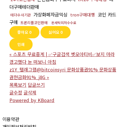
더구매테더판매
가상화폐자금믹싱
코인 카드
tron구매대행
테더수사기관
구매
트론리플코인판매
돈세탁최저수수료
좋아요
0
싫어요
0
인쇄
«
스포츠 무료중계 | ✅구글검색 벳모아티비✅보지 마라
경고했다 눈 떠보니 아침
z1Y_텔래그램@bitcoinsyri 문화상품권91% 문화상품
권현금화91%_j8G
»
목록보기
답글쓰기
글수정
글삭제
Powered by KBoard
이용약관
개인정보처리방침