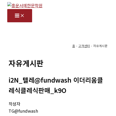
콘
텐
츠
로
건
너
홈
고객센터
자유게시판
뛰
기
자유게시판
i2N_텔레@fundwash 이더리움클
레식클레식판매_k9O
작성자
TG@fundwash