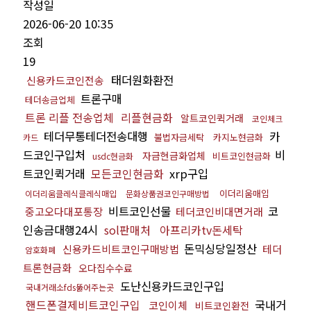
작성일
2026-06-20 10:35
조회
19
태더원화환전
신용카드코인전송
트론구매
테더송금업체
트론 리플 전송업체
리플현금화
알트코인퀵거래
코인체크
테더무통테더전송대행
카
불법자금세탁
카지노현금화
카드
드코인구입처
비
자금현금화업체
비트코인현금화
usdc현금화
트코인퀵거래
모든코인현금화
xrp구입
이더리움매입
이더리움클레식클레식매입
문화상품권코인구매방법
비트코인선물
코
중고오다대포통장
테더코인비대면거래
인송금대행24시
sol판매처
아프리카tv돈세탁
돈믹싱당일정산
신용카드비트코인구매방법
테더
암호화폐
트론현금화
오다집수수료
도난신용카드코인구입
국내거래소fds뚫어주는곳
핸드폰결제비트코인구입
국내거
코인이체
비트코인환전