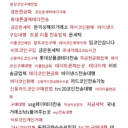
문상코인구매방법
검돈현금화
코인돈세탁테더거래
휴대폰결제테더전송
돈믹싱해외거래소
바이낸스
금은돈세탁
파이코인판매
구입대행
트론 리플 전송업체
돈세탁
밈코인삽니다
알트코인구매
리플코인매입
테더코인계좌이체
비트코인구입
금은돈세탁
국내거래소fds시간
롯데상품권테더전송
자금현금화업체
파이
신용카드코인구매
테더트론파는곳
테더이체
비트
코인구매대행
리플현금화
송금업체
테더코인현금화
바이낸스전송대행
카드코인전송가능
테더코인판매
신용카드현금화수수료
신용카드코인구매방법
trc20코인전송대행
이더리움현금
화
ssg페이테더전송
자금세탁
국내
구매대행
자금믹싱문의
거래소fds뚫어주는곳
xrp전송대행
비트코인개인거래
돈현금화수수료최저
trc20 구매대행
테
24시코인업체