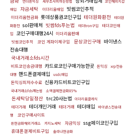
금화
장외거래업체
언더돈믹싱
세무조사피하는방법
코인해외지갑
자금세탁
빗썸코인추적
이더리움매입
매입
롯데상품권코인구입
테더원화환전
이더리움현금화
테더원
sol판매처
빗썸fds푸는법
테더코인매
화환전
테더tron구입
코인구매대행24시
이더리움판매
입
문상코인구매
바이낸스
코인 계좌이체구입
빗썸코인추적
전송대행
국내거래소fds시간
카드로코인구매가능한곳
비트코인송금대행
돈믹싱
xrp전송
핸드폰결제매입
대행
usdc매입
신용카드비트코인구입
돈믹싱최저수수료
국내거래소fds깨는법
소액결제현금화85%
돈세탁당일정산
trc20사는법
이더리움클레식
테더개인거래
테더매입
테더거래
테더거래
바이낸스전송대
코인구매사이트
행
ssg페이코인구입
자금믹싱
돈현금화해외거래소
카지노세탁
휴대폰결제비트구입
솔라나현금화