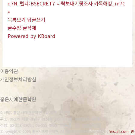
q7N_텔레:BSECRET7 나락보내기뒷조사 카톡해킹_m7C
»
목록보기
답글쓰기
글수정
글삭제
Powered by KBoard
이용약관
개인정보처리방침
홍운서예한문학원
회사명: 홍운서예한문학원 대표자: 김근회
주소: 06279 서울 강남구 삼성로 225(대치동) 아주빌딩 404호
전화: 02-553-6926 , 02-555-9889
핸드폰: 010-5265-6926
Copyright © 2025 홍운서예한문학원. All rights reserved.
Created by
Yescall.com
[
관