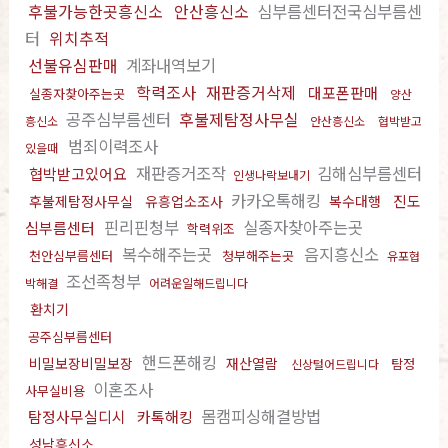
후불가능한곳흥신소
안산흥신소
심부름센터전국심부름센
터
위치추적
선불유심판매
계좌내역보기
학력조사
재판증거삭제
대포폰판매
실종자찾아주는곳
양산
공주심부름센터
후불제탐정사무실
흥신소
안산흥신소
협박받고
범죄이력조사
있을때
재판증거조작
김해심부름센터
협박받고있어요
인생나락보내기
카카오톡해킹
진도
후불제탐정사무실
유흥업소조사
복수대행
핀리핀청부
실종자찾아주는곳
심부름센터
학력위조
복수해주는곳
음지흥신소
천안심부름센터
청부해주는곳
유포협
조선족청부
박해결
어려운일해드립니다
환치기
공주심부름센터
핸드폰해킹
비밀보장비밀보장
재산열람
탐정
신상털어드립니다
이혼조사
사무실비용
몸캠피싱해결방법
탐정사무실디시
카톡해킹
성남흥신소