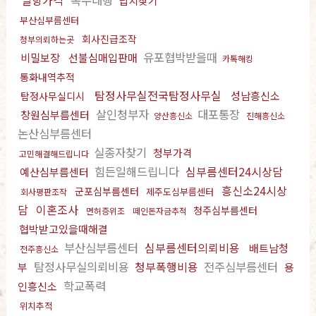
밀항가격
복수대행
납치찾기
부산심부름센터
회사진급조작
청부의뢰하는곳
유포협박받을때
비밀보장
선불심매입판매
카톡해킹
통화내역추적
탐정사무실전국탐정사무실
성남흥신소
탐정사무실디시
살인청부자
대포통장
창원심부름센터
양산흥신소
진해흥신소
논산심부름센터
실종자찾기
청부가격
고민해결해드립니다
힘든일해드립니다
심부름센터24시상담
예산심부름센터
흥신소24시상
군포심부름센터
제주도심부름센터
회사평판조작
담
이혼조사
청주심부름센터
면허증위조
떼인돈자금추적
협박받고있을때해결
부산심부름센터
심부름센터의뢰비용
배트남청
전주흥신소
탐정사무실의뢰비용
청부폭행비용
전주심부름센터
부
용
학교폭력
인흥신소
위치추적