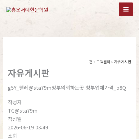
콘
텐
츠
로
건
너
뛰
기
홈
고객센터
자유게시판
자유게시판
g5Y_텔레@sta79m청부의뢰하는곳 청부업체가격_o8Q
작성자
TG@sta79m
작성일
2026-06-19 03:49
조회