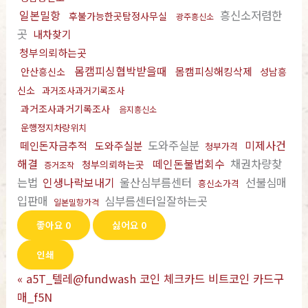
일본밀항
흥신소저렴한
후불가능한곳탐정사무실
광주흥신소
곳
내차찾기
청부의뢰하는곳
몸캠피싱협박받을때
몸캠피싱해킹삭제
안산흥신소
성남흥
신소
과거조사과거기록조사
과거조사과거기록조사
음지흥신소
운행정지차량위치
도와주실분
미제사건
떼인돈자금추적
도와주실분
청부가격
해결
떼인돈불법회수
채권차량찾
청부의뢰하는곳
증거조작
는법
인생나락보내기
울산심부름센터
선불심매
흥신소가격
입판매
심부름센터일잘하는곳
일본밀항가격
좋아요
0
싫어요
0
인쇄
«
a5T_텔레@fundwash 코인 체크카드 비트코인 카드구
매_f5N