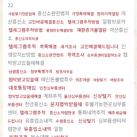
22
흥신소완전범죄
마
가정폭력해결
범죄이력열람
사람찾기전문업체
산흥신소
밀항브로커
고민바로해결흥신소
텔레그램추적방법
마산흥신
텔레그램추적방법
재판증거물열람
몸캠피싱해결방법
소
흥신소의뢰비용
텔레그램추적
인
학폭해결
고민해결해드립니다
과거조사
생망치는방법
협
학력조사
흥신소완전범죄
심부름센터일잘하는곳
박받고있을때해결
남원흥신소
청부폭행가격
탐정사무실
떼인돈불법회수
협박받고있을때
위조여권
사람찾기
바람조회
대포통장매입
인천심부름센터
계좌추적
신상털기
협박받고있을때해결
울산심부름센터
안산심
천안흥신소
문자협박받을때
후불가능한곳심부름
부름센터
센터
통화내역추적
텔레그램추적
흥신소저렴한곳
해주세요해
유흥업소내역
심부름센터저
신상털기
드립니다
수원흥신소
렴한곳
유흥업소내역
밀항