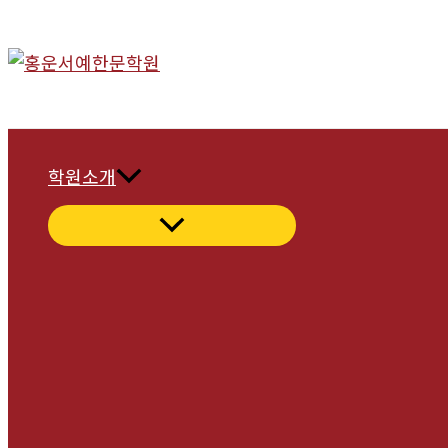
콘
텐
츠
로
건
너
학원소개
뛰
기