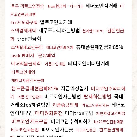
테더코인직거래
트론 리플코인전송
tron현금화
비
이더리움
트코인송금대행
알트코인퀵거래
trc20원화구입
세무조사피하는방법
소액결제세탁
검돈현금
컬쳐랜드91%
tron현금화
화
휴대폰결제현금화85%
소액결제코인구입
테더코인계좌이체
usdc판매처
문상매입
테더코인비대면거래
이더리움클레식
리플코인매입
비트코인매입
재테크자금세탁문의
핸드폰결제현금화85%
자금믹싱업체
테더코인추척피하
비트코인사는방법
탈세하는방법
국내
기
리플 잡코인판매
거래소fds해결방법
테더코
리플송금업체
카드코인충전가능
인이체구입
태더원화환전
테더tron구입
개인지갑고가매입
비트코인카드구입
테더코인추척피하기
trc20코인전송대행
파이코인사는곳
비트코인사는법
핸드폰결제세
테더코인송금