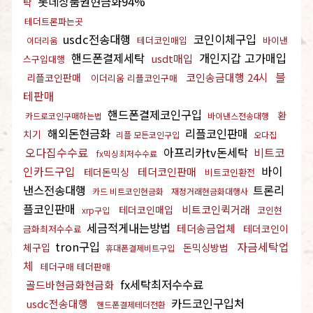
롯데상품권현금화94%
탁
테더트론파는곳
usdc전송대행
코인이체구입
테더코인매입
바이낸
이더리움
핸드폰결제세탁
개인지갑 고가매입
usdt매입
스구입대행
블
코인송금대행 24시
리플코인판매
이더리움 리플코인구매
테판매
핸드폰결제코인구입
환
카드로코인구매하는법
바이낸스전송대행
해외돈현금화
리플코인판매
치기
리플 모든코인구입
오다집
오다집수수료
아프리카tv돈세탁
비트코
fx믹싱최저수수료
인카드구입
바이
테더코인판매
테더돈믹싱
비트코인환전
낸스전송대행
트론리
카드 비트코인현금화
재정거래현금화대행사
플코인판매
비트코인퀵거래
테더코인매입
코인현
xrp구입
세금적게내는방법
테더송금업체
테더코인이
금화최저수수료
tron구입
자금세탁업
체구입
돈믹싱방법
휴대폰결제비트구입
체
테더구매 테더판매
fx세탁최저수수료
골드바현금화현금화
카드코인구입처
usdc전송대행
핸드폰결제테더전환