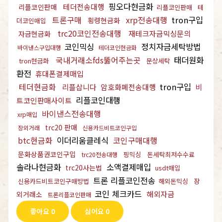
핑오다현금화
테더전송대행
리플코인판매
리플코인판매
테
트론구매
xrp전송대행
tron구입
횡령현금화
더코인매입
trc20코인전송대행
재테크자금믹싱문의
자금현금화
코인믹싱
정치자금세탁방법
바이낸스구입대행
테더코인현금화
국내거래소fds뚫어주는곳
태더원화
tron현금화
문상세탁
환전
휴대폰결제매입
테더현금화
tron구입
리플삽니다
암호화폐전송대행
비
리플코인대행
트코인판매사이트
바이낸스전송대행
xrp매입
trc20 판매
장외거래
신용카드비트코인구입
btc현금화
이더리움클레식
코인구매대행
문화상품권코인구입
핑믹싱
돈세탁최저수수료
trc20전송대행
솔라나현금화
소액결제매입
trc20사는법
usdt매입
트론 리플코인전송
장
신용카드비트코인구매방법
해외돈믹싱
코인 체크카드
해외자금
외거래소
트론리플코인판매
좋아요
0
싫어요
0