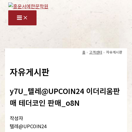
콘
텐
츠
로
건
너
홈
고객센터
자유게시판
뛰
기
자유게시판
y7U_텔레@UPCOIN24 이더리움판
매 테더코인 판매_o8N
작성자
텔레@UPCOIN24