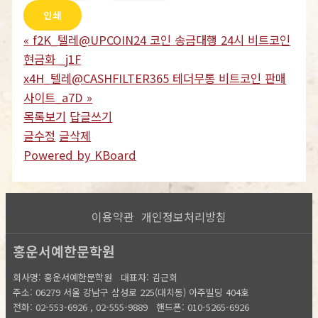
인쇄
«
f2K_텔레@UPCOIN24 코인 송금대행 24시 비트코인
현금화 _j1F
x4H_텔레@CASHFILTER365 테더무통 비트코인 판매
사이트_a7D
»
목록보기
답글쓰기
글수정
글삭제
Powered by KBoard
이용약관
개인정보처리방침
홍운서예한문학원
회사명: 홍운서예한문학원 대표자: 김근회
주소: 06279 서울 강남구 삼성로 225(대치동) 아주빌딩 404호
전화: 02-553-6926 , 02-555-9889
핸드폰: 010-5265-6926