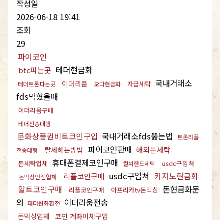
작성일
2026-06-18 19:41
조회
29
파이코인
테더현금화
btc파는곳
국내거래소
이더리움
자금세탁
테더트론파는곳
오다현금화
fds막혔을때
이더리움구매
테더전송대행
문화상품권비트코인구입
국내거래소fds뚫는법
트론리플
파이코인판매
해외돈세탁
탈세하는방법
전송대행
휴대폰결제코인구매
돈세탁업체
usdc구입처
컬쳐랜드세탁
usdc구입처
카지노현금화
리플코인구매
돈믹싱안전업체
알트코인구매
돈현금화문
리플코인구매
아프리카tv돈믹싱
의
이더리움전송
태더원화환전
돈믹싱업체
코인 계좌이체구입