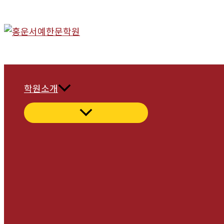
콘
텐
츠
로
건
너
학원소개
뛰
기