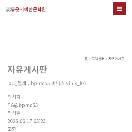
콘
텐
츠
로
건
너
뛰
기
홈
고객센터
자유게시판
자유게시판
j0U_텔레 : bpmc55 비닉스 vinix_l0T
작성자
TG@bpmc55
작성일
2026-06-17 03:23
조회