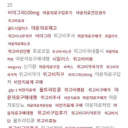
25
비아그라100mg
마운자로구입후기
마운자로건강관리
위고비효과
마운자로재고
골드시알리스
위고비주사
비아그라
위고비나무위키
마운자로구매가
프릴리지
마운자로파는곳
프로코밀
위고비국내출시
위고비성인병
위고비사는곳
마운자로
마운자로구매대행
시알리스
위고비비용
처방
신기환
위고비약국가격
wegovy
마운자로구입
비맥스
위고비약
위고비약가
위고비직구
마운자로구입
국가격
비아그라100mg
처
비만치료제 구매
울트라킹콩
마
위고비병원
위고비구매가
glp-1 비만치료제
운자로구매대행
마운
위고비주사
마운자로구매가
비만치료제
자로당뇨
마운자로처방
비만치료제 구매
마
마운자로처방방법
위고비구입후기
운자로구매대행
위고비다이어트약
위고비식
울트라킹콩
위고비효능
단