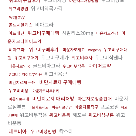
위고비구입후기
위고비처방
위고비당뇨
마운자로처방방법
위고비약국가격
위고비병원
wegovy
비아그라
골드시알리스
위고비구매대행
시알리스20mg
마
아드레닌
마운자로건강
운자로다이어트약
위고비구매후기
비아그라
위고비구매대
마운자로재고
wegovy
위고비구매가
위고비삭센다
위고비주사
행
위고비구매가
골드비아그라
다이어트약
마운자로약국
위고비부작용
위고비용량
위고비다이어트부작용
비만치료제 구매대행
비만치료제 구매
위고비비용
마운자로나무위키
비만치료제 대리처방
마운자
마운자로정품판매
마운자로구매
로심부름
프로코밀
마운자로직구
마운자로재고
마운자로건강
위고
위고비부작용
해포쿠
위고
위고비운동
위고비심부름
비판매
비운동
레트비아
칵스타
위고비성인병