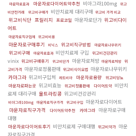
비아그라100mg
마운자로다이어트약추천
마운자로효과
위고
비만치료제 대리구매
비안전거래
위고비구매가
위고비 가격 비교
위고비식단
프릴리지
마운자로단가
위고비다이
프로코밀
어트
마운자로직구업체
위고비비용
마운자로구매후기
위고비직구방법
비닉스
마운자로나무위키
비만치료제 구입
위고비구매
위고비건강관리
마운자로효과
vinix
마운자로처방
위고비구매후기
위
위고비단가
마운자로처방
마운자로정품판매
마운자로나무위키
고비가격
위고비식이요법
카마그라
위고비구입처
마운자로용량
위고비당뇨
레트비아
위고비효능
비만치
마운자로파는곳
위고비정품판매
다이어트약
료제 대리구매
울트라킹콩
위고비건강관리
마운자로다이어트
비아그라100mg
마운자로직구가격
위고비구입
마운자로직구가격
마운자로구매
카마그라
다이어트약추천
대행
비만치료제 구매대행
마운
마운자로다이어트후기
위고비약가
자로직구가격