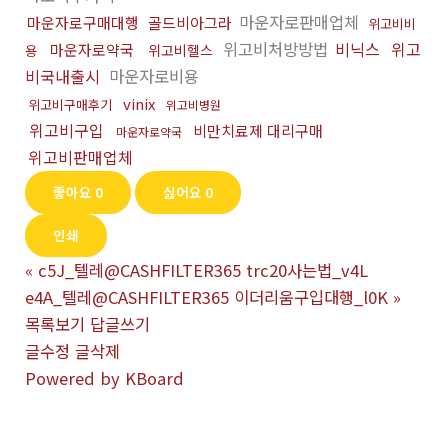
마운자로판매업체
마운자로구매대행
골드비아그라
위고비비
위고비처방방법
비닉스
위고
마운자로약국
위고비헬스
용
비국내출시
마운자로비용
vinix
위고비구매후기
위고비병원
위고비구입
비만치료제 대리구매
마운자로약국
위고비판매업체
좋아요
0
싫어요
0
인쇄
«
c5J_텔레@CASHFILTER365 trc20사는법_v4L
e4A_텔레@CASHFILTER365 이더리움구입대행_l0K
»
목록보기
답글쓰기
글수정
글삭제
Powered by KBoard