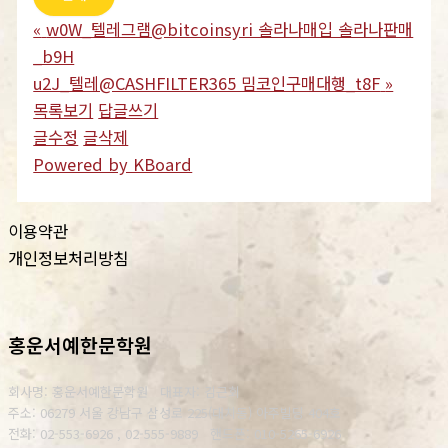
«
w0W_텔레그램@bitcoinsyri 솔라나매입 솔라나판매
_b9H
u2J_텔레@CASHFILTER365 밈코인구매대행_t8F
»
목록보기
답글쓰기
글수정
글삭제
Powered by KBoard
이용약관
개인정보처리방침
홍운서예한문학원
회사명: 홍운서예한문학원 대표자: 김근회
주소: 06279 서울 강남구 삼성로 225(대치동) 아주빌딩 404호
전화: 02-553-6926 , 02-555-9889
핸드폰: 010-5265-6926