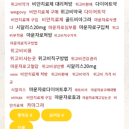
비만치료제 대리처방
다이어트약
위고비약가
위고비판매
위고비약국
다이어트약
wegovy
비만치료제 구매
비만치료제
골드비아그라
비만치료제 구입
마운자로삭센
시알리스20mg
마운자로구입처
마운자로심부름
다
위고
마운자로처방
비부작용
위고비직구가격
마운자로직구방법
위고비비용
위고비사는곳
위고비직구방법
위고비건강관리
시알리스20mg
마운자로고혈압
위고비성인병
비만치료제 처방
vinix
위고비판매
위고비약가
위고비 가격 비
교
마운자로다이어트후기
시알리스
레트비아
마운자로구매대행
마운자로효과
vimax
비만치료제 구입
비
마운자로재고있는곳
카마그라
만치료제
좋아요
0
싫어요
0
인쇄