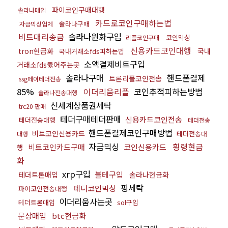
파이코인구매대행
솔라나매입
카드로코인구매하는법
솔라나구매
자금믹싱업체
비트대리송금
솔라나원화구입
코인믹싱
리플코인구매
신용카드코인대행
tron현금화
국내
국내거래소fds피하는법
소액결제비트구입
거래소fds뚫어주는곳
솔라나구매
핸드폰결제
트론리플코인전송
ssg페이테더전송
85%
이더리움리플
코인추적피하는방법
솔라나전송대행
신세계상품권세탁
trc20 판매
테더구매테더판매
신용카드코인전송
테더전송대행
테더전송
핸드폰결제코인구매방법
비트코인신용카드
테더전송대
대행
자금믹싱
횡령현금
비트코인카드구매
코인신용카드
행
화
xrp구입
블테구입
테더트론매입
솔라나현금화
핑세탁
테더코인믹싱
파이코인전송대행
이더리움사는곳
테더트론매입
sol구입
문상매입
btc현금화