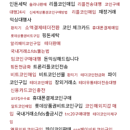
인돈세탁
리플코인매입
리플전송대행
코인구매
솔라나판매
재정거래
리플코인매입
대행24시
신세계상품권코인구매방법
믹싱대행사
소액결제테더전환
코인 체크카드
휴대폰결제매입
환치기
핑돈세탁
롯데상품권비트구입
테더판매
알리페이코인구입
국내거래소fds뚫는법
밈코인구매대행
돈믹싱해드립니다
트론리플코인전송
핑돈현금화
비트코인매입
비트코인선물
파이
환치기
테더코인현금화
코인구입
장외거래소
테더코인매입
테더무통테더전송대행
신용카드코인충전
휴대폰결제코인구매
오다집수수료
롯데상품권비트코인구입
코인해외지갑 매
알트코인매입
입
국내거래소fds출금시간
trc20구매대행
테더코인이체구
입
파이코인판매
엘포인트코인구입
ssg페이비트코인구입