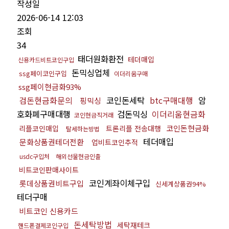
작성일
2026-06-14 12:03
조회
34
태더원화환전
테더매입
신용카드비트코인구입
돈믹싱업체
ssg페이코인구입
이더리움구매
ssg페이현금화93%
검돈현금화문의
코인돈세탁
btc구매대행
암
핑믹싱
호화폐구매대행
검돈믹싱
이더리움현금화
코인현금직거래
코인돈현금화
리플코인매입
트론리플 전송대행
탈세하는방법
테더매입
문화상품권테더전환
업비트코인추적
usdc구입처
해외선물현금인출
비트코인판매사이트
코인계좌이체구입
롯데상품권비트구입
신세계상품권94%
테더구매
비트코인 신용카드
돈세탁방법
세탁재테크
핸드폰결제코인구입