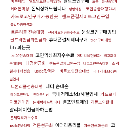
알트코인구매
비트매입
엘포인트현금화93%
트론리플전송업체
돈믹싱해드립니다
테더돈믹싱
코인송금대행24시
횡령믹싱
카드로코인구매가능한곳
핸드폰결제비트코인구입
불법자금현금화
문상코인구매방법
트론리플 전송대행
신용카드현금화수수료
휴대폰결제테더구매
골드바현금화현금화
tron구매대행
btc파는곳
코인믹싱최저수수료
trc20전송대행
이더리움현금화
암호화폐
대검현금화
핸드폰결제코인구입
소액
구매대행
비트코인전송대행
usdc판매처
비트코인전송대행
결제테더전송
국내거래소fds해
결업체
테더 손대손
트론리플전송대행
국내거래소fds해결업체
카드로테
테더코인매입
언더돈믹싱
엘포인트매입
더코인매입
리플코인판매
돈세탁해드립니다
알리페이현금화하는법
돈세탁최저수수료
이더리움리플
코
검돈현금화
자금현금화문의
usdc전송대행