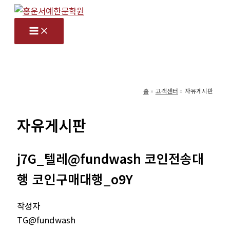
콘
텐
츠
로
건
너
홈
고객센터
자유게시판
뛰
기
자유게시판
j7G_텔레@fundwash 코인전송대
행 코인구매대행_o9Y
작성자
TG@fundwash