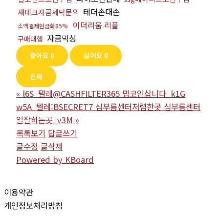
테더손대손
재테크자금세탁문의
이더리움 리플
소액결제현금화85%
자금믹싱
구매대행
좋아요
0
싫어요
0
인쇄
«
l6S_텔레@CASHFILTER365 밈코인삽니다_k1G
w5A_텔레:BSECRET7 심부름센터저렴한곳 심부름센터
일잘하는곳_v3M
»
목록보기
답글쓰기
글수정
글삭제
Powered by KBoard
이용약관
개인정보처리방침