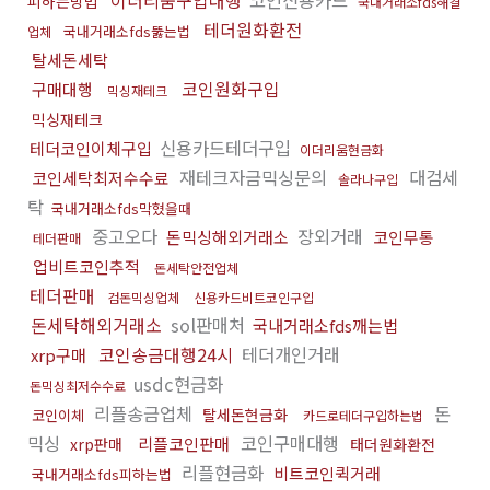
이더리움구입대행
코인신용카드
피하는방법
국내거래소fds해결
테더원화환전
국내거래소fds뚫는법
업체
탈세돈세탁
코인원화구입
구매대행
믹싱재테크
믹싱재테크
신용카드테더구입
테더코인이체구입
이더리움현금화
재테크자금믹싱문의
대검세
코인세탁최저수수료
솔라나구입
탁
국내거래소fds막혔을때
중고오다
장외거래
돈믹싱해외거래소
코인무통
테더판매
업비트코인추적
돈세탁안전업체
테더판매
검돈믹싱업체
신용카드비트코인구입
돈세탁해외거래소
sol판매처
국내거래소fds깨는법
코인송금대행24시
테더개인거래
xrp구매
usdc현금화
돈믹싱최저수수료
리플송금업체
돈
탈세돈현금화
코인이체
카드로테더구입하는법
믹싱
코인구매대행
리플코인판매
xrp판매
태더원화환전
리플현금화
비트코인퀵거래
국내거래소fds피하는법