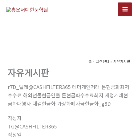
콘
텐
츠
로
건
너
뛰
기
홈
고객센터
자유게시판
자유게시판
r7D_텔레@CASHFILTER365 테더개인거래 돈현금화최저
수수료 해외선물현금인출 돈현금화수수료최저 재정거래현
금화대행사 대검현금화 가상화폐자금현금화_g8D
작성자
TG@CASHFILTER365
작성일