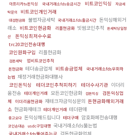
비트코인믹싱
아프리카tv돈믹싱
국내거래소fds송금시간
자금세
비트코인개인거래
탁문의
불법자금세탁
돈믹싱해외거
국내거래소fds출금시간
대검현금화
래소
비트코인현금화
빗썸코인추적
리플현금화
돈세탁당일정
돈믹싱최저수수료
산
trc20코인전송대행
코인원화구입
리플현금화
업비트코인추적
검돈세탁
테더송금업체
비트송금업체
국내거래소fds우회하
돈현금화
재정거래현금화대행사
는법
코인돈믹싱
테더코인추척피하기
테더수사기관
이더리
움전송
모든코인현금화
검돈믹싱업
테더개인거래
검돈믹싱
재테크자금믹싱문의
돈현금화해외거래
체
이더리움현금화
소
현금화재테크
테더판매
테더개인거래
돈믹싱해드립니다
암호화폐전송대행
테더구매
중고오다
국내거래소fds뚫는법
usdc구입대행
코인손대손
검돈현금화업체
국내거래소fds뚫어주는곳