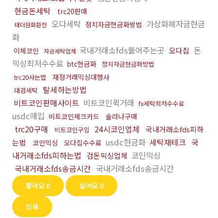
현금돈세탁
trc20판매
오다세탁
가상화폐자금현금
정치자금현금화방법
태더원화환전
화
국내거래소fds뚫어주는곳
돈
오다집
이체코인
자금세탁업체
믹싱최저수수료
btc현금화
정치자금현금화방법
재정거래믹싱대행사
trc20사는법
탈세하는방법
대검세탁
비트코인판매사이트
비트코인퀵거래
fx세탁최저수수료
usdc매입
비트코인체크카드
솔라나구매
trc20구매
24시코인업체
국내거래소fds피하
비트코인구입
usdc현금화
세탁재테크
국
는법
코인믹싱
오다집수수료
내거래소fds피하는법
코인믹싱
검돈믹싱업체
국내거래소fds송금시간
국내거래소fds송금시간
좋아요
0
싫어요
0
인쇄