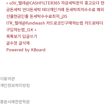
«
u5V_텔레@CASHFILTER365 자금세탁문의 중고오다 현
금돈세탁 언더돈세탁 테더개인거래 돈세탁최저수수료 해외
선물현금인출 돈세탁수수료최저_j3S
l7R_텔레@fundwash 카드로코인구매하는법 카드로테더
구입하는법_l1K
»
목록보기
답글쓰기
글수정
글삭제
Powered by KBoard
이용약관
개인정보처리방침
홍운서예한문학원