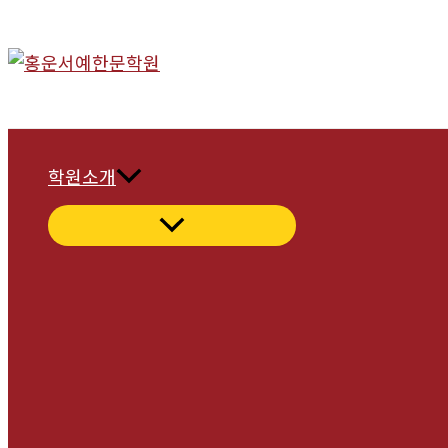
콘
텐
츠
로
건
너
학원소개
뛰
기