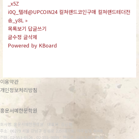
_x5Z
i0Q_텔레@UPCOIN24 컬쳐랜드코인구매 컬쳐랜드테더전
송_y8L
»
목록보기
답글쓰기
글수정
글삭제
Powered by KBoard
이용약관
개인정보처리방침
홍운서예한문학원
회사명: 홍운서예한문학원 대표자: 김근회
주소: 06279 서울 강남구 삼성로 225(대치동) 아주빌딩 404호
전화: 02-553-6926 , 02-555-9889
핸드폰: 010-5265-6926