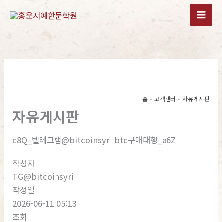
콘
텐
츠
로
건
너
뛰
기
홈
고객센터
자유게시판
자유게시판
c8Q_텔레그램@bitcoinsyri btc구매대행_a6Z
작성자
TG@bitcoinsyri
작성일
2026-06-11 05:13
조회