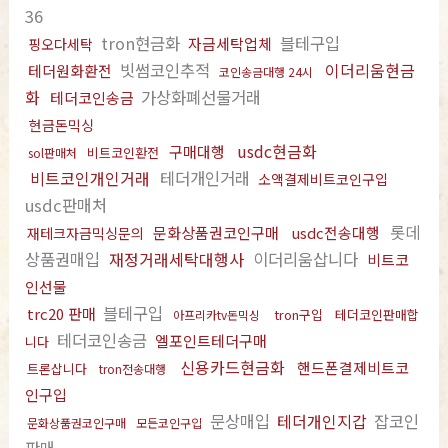
36
tron현금화
블테구입
자금세탁업체
핑오다세탁
빗썸코인추적
이더리움현금
테더원화환전
코인송금대행 24시
화
가상화폐선물거래
테더코인송금
현금돈믹싱
usdc현금화
구매대행
비트코인환전
sol판매처
비트코인개인거래
테더개인거래
소액결제비트코인구입
usdc판매처
롯데
문화상품권코인구매
usdc전송대행
재테크자금믹싱문의
상품권매입
재정거래세탁대행사
이더리움삽니다
비트코
인선물
블테구입
trc20 판매
tron구입
테더코인판매합
아프리카tv돈믹싱
테더코인송금
엘포인트테더구매
니다
신용카드현금화
핸드폰결제비트코
트론삽니다
tron전송대행
인구입
문상매입
테더개인지갑
잡코인
문화상품권코인구매
모든코인구입