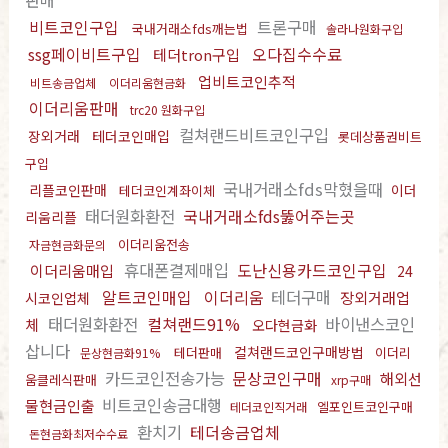
판매
비트코인구입
트론구매
국내거래소fds깨는법
솔라나원화구입
ssg페이비트구입
오다집수수료
테더tron구입
업비트코인추적
비트송금업체
이더리움현금화
이더리움판매
trc20 원화구입
컬쳐랜드비트코인구입
장외거래
테더코인매입
롯데상품권비트
구입
국내거래소fds막혔을때
리플코인판매
이더
테더코인계좌이체
태더원화환전
국내거래소fds뚫어주는곳
리움리플
이더리움전송
자금현금화문의
휴대폰결제매입
도난신용카드코인구입
이더리움매입
24
알트코인매입
이더리움
테더구매
장외거래업
시코인업체
태더원화환전
컬쳐랜드91%
바이낸스코인
체
오다현금화
삽니다
컬쳐랜드코인구매방법
테더판매
이더리
문상현금화91%
카드코인전송가능
문상코인구매
해외선
움클레식판매
xrp구매
비트코인송금대행
물현금인출
엘포인트코인구매
테더코인직거래
환치기
테더송금업체
돈현금화최저수수료