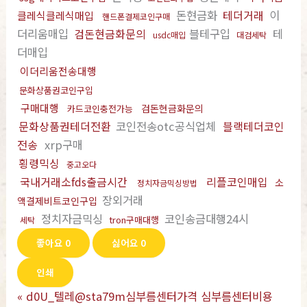
돈현금화
테더거래
이
클레식클레식매입
핸드폰결제코인구매
더리움매입
검돈현금화문의
블테구입
테
usdc매입
대검세탁
더매입
이더리움전송대행
문화상품권코인구입
구매대행
검돈현금화문의
카드코인충전가능
문화상품권테더전환
코인전송otc공식업체
블랙테더코인
전송
xrp구매
횡령믹싱
중고오다
국내거래소fds출금시간
리플코인매입
소
정치자금믹싱방법
장외거래
액결제비트코인구입
정치자금믹싱
코인송금대행24시
tron구매대행
세탁
좋아요
0
싫어요
0
인쇄
«
d0U_텔레@sta79m심부름센터가격 심부름센터비용