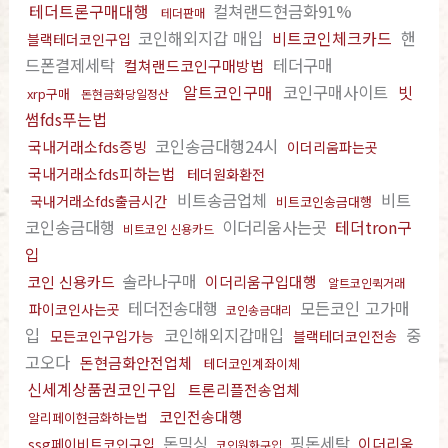
테더트론구매대행
컬쳐랜드현금화91%
테더판매
코인해외지갑 매입
비트코인체크카드
핸
블랙테더코인구입
드폰결제세탁
테더구매
컬쳐랜드코인구매방법
알트코인구매
코인구매사이트
빗
xrp구매
돈현금화당일정산
썸fds푸는법
코인송금대행24시
국내거래소fds증빙
이더리움파는곳
국내거래소fds피하는법
테더원화환전
비트송금업체
비트
국내거래소fds출금시간
비트코인송금대행
코인송금대행
이더리움사는곳
테더tron구
비트코인 신용카드
입
솔라나구매
코인 신용카드
이더리움구입대행
알트코인퀵거래
테더전송대행
모든코인 고가매
파이코인사는곳
코인송금대리
입
코인해외지갑매입
중
모든코인구입가능
블랙테더코인전송
고오다
돈현금화안전업체
테더코인계좌이체
신세계상품권코인구입
트론리플전송업체
코인전송대행
알리페이현금화하는법
돈믹싱
핑돈세탁
이더리움
ssg페이비트코인구입
코인원화구입