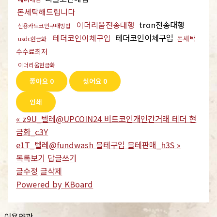
돈세탁해드립니다
이더리움전송대행
tron전송대행
신용카드코인구매방법
테더코인이체구입
테더코인이체구입
돈세탁
usdc현금화
수수료최저
이더리움현금화
좋아요
0
싫어요
0
인쇄
«
z9U_텔레@UPCOIN24 비트코인개인간거래 테더 현
금화_c3Y
e1T_텔레@fundwash 블테구입 블테판매_h3S
»
목록보기
답글쓰기
글수정
글삭제
Powered by KBoard
이용약관