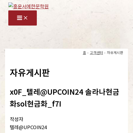
콘
텐
츠
로
건
너
홈
고객센터
자유게시판
뛰
기
자유게시판
x0F_텔레@UPCOIN24 솔라나현금
화sol현금화_f7I
작성자
텔레@UPCOIN24