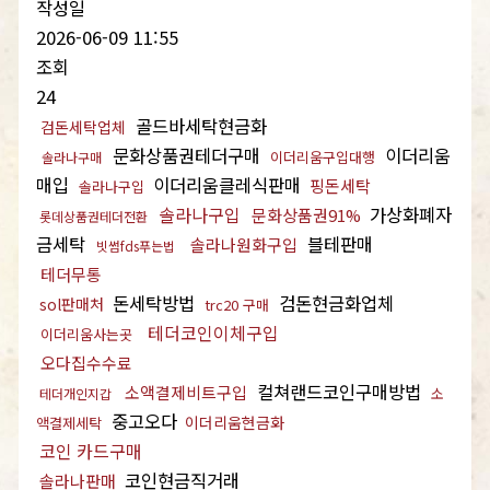
작성일
2026-06-09 11:55
조회
24
골드바세탁현금화
검돈세탁업체
문화상품권테더구매
이더리움
이더리움구입대행
솔라나구매
매입
이더리움클레식판매
핑돈세탁
솔라나구입
솔라나구입
가상화폐자
문화상품권91%
롯데상품권테더전환
금세탁
블테판매
솔라나원화구입
빗썸fds푸는법
테더무통
돈세탁방법
검돈현금화업체
sol판매처
trc20 구매
테더코인이체구입
이더리움사는곳
오다집수수료
컬쳐랜드코인구매방법
소액결제비트구입
소
테더개인지갑
중고오다
이더리움현금화
액결제세탁
코인 카드구매
코인현금직거래
솔라나판매