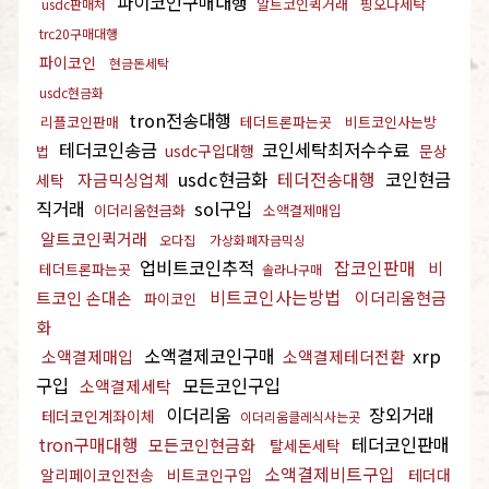
파이코인구매대행
알트코인퀵거래
핑오다세탁
usdc판매처
trc20구매대행
파이코인
현금돈세탁
usdc현금화
tron전송대행
리플코인판매
테더트론파는곳
비트코인사는방
테더코인송금
코인세탁최저수수료
usdc구입대행
문상
법
usdc현금화
테더전송대행
코인현금
자금믹싱업체
세탁
직거래
sol구입
이더리움현금화
소액결제매입
알트코인퀵거래
오다집
가상화폐자금믹싱
업비트코인추적
잡코인판매
비
테더트론파는곳
솔라나구매
비트코인사는방법
트코인 손대손
이더리움현금
파이코인
화
소액결제코인구매
xrp
소액결제매입
소액결제테더전환
구입
모든코인구입
소액결제세탁
이더리움
장외거래
테더코인계좌이체
이더리움클레식사는곳
tron구매대행
테더코인판매
모든코인현금화
탈세돈세탁
소액결제비트구입
알리페이코인전송
비트코인구입
테더대