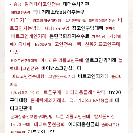
알리페이코인전송
테더수사기관
리송금
국내거래소fds뚫어주는곳
테더코인송금
테더거래
비
암호화폐구매대행
컬쳐랜드91%
블랙테더코인전송
트코인사는방법
잡코인구입대행
테더tron구입
돈믹싱
비트코인개인거래
돈현금화최저수수료
가상화
자금믹싱
코인전송대행
신용카드코인구매
폐자금세탁
trc20구매
방법
알트코인퀵거래
이더리움 리플코인구매
블
테더트론구매대행
바이낸스코인삽니다
랙테더코인전송
비트코인퀵거래
비트코인전송대행
코인현금직거래
솔라나
매입
트론구매
이더리움클레식판매
trc20
fx믹싱최저수수료
구매대행
돈세탁해외거래소
테
국내거래소fds막혔을때
더코인판매
트론 리플코인판매
탈세돈믹싱
문화상품권코인구매방법
테더트론현금화
이더리움현금화
trc20 구매
솔라나구매
리플코인매입
테더매입