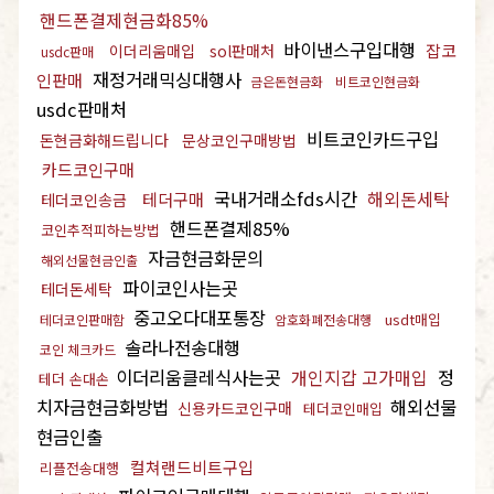
핸드폰결제현금화85%
바이낸스구입대행
잡코
이더리움매입
sol판매처
usdc판매
재정거래믹싱대행사
인판매
금은돈현금화
비트코인현금화
usdc판매처
비트코인카드구입
돈현금화해드립니다
문상코인구매방법
카드코인구매
국내거래소fds시간
해외돈세탁
테더구매
테더코인송금
핸드폰결제85%
코인추적피하는방법
자금현금화문의
해외선물현금인출
파이코인사는곳
테더돈세탁
중고오다대포통장
usdt매입
테더코인판매함
암호화폐전송대행
솔라나전송대행
코인 체크카드
이더리움클레식사는곳
개인지갑 고가매입
정
테더 손대손
치자금현금화방법
해외선물
신용카드코인구매
테더코인매입
현금인출
컬쳐랜드비트구입
리플전송대행