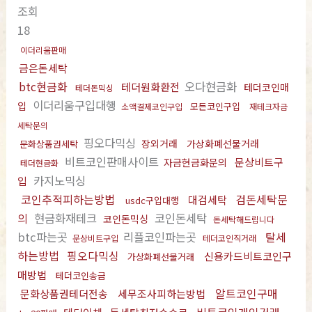
조회
18
이더리움판매
금은돈세탁
btc현금화
오다현금화
테더원화환전
테더코인매
테더돈믹싱
이더리움구입대행
입
모든코인구입
소액결제코인구입
재테크자금
세탁문의
핑오다믹싱
장외거래
가상화폐선물거래
문화상품권세탁
비트코인판매사이트
문상비트구
자금현금화문의
테더현금화
카지노믹싱
입
코인추적피하는방법
검돈세탁문
대검세탁
usdc구입대행
의
현금화재테크
코인돈세탁
코인돈믹싱
돈세탁해드립니다
btc파는곳
리플코인파는곳
탈세
문상비트구입
테더코인직거래
하는방법
핑오다믹싱
신용카드비트코인구
가상화폐선물거래
매방법
테더코인송금
알트코인구매
문화상품권테더전송
세무조사피하는방법