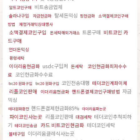
비트송금업체
알트코인구매
탈세돈믹싱
솔라나구입
자금현금화
핑현금화
소액결제코인구매
방법
재정거래믹싱대행사
소액결제코인구입
트론구매
비트코인 카
돈세탁해외거래소
드구매
언더돈믹싱
횡령세탁
usdc구입처
이더리움현금화
코인현금화최저수수
돈세탁
코인현금화수수료
료
코인전송대행
테더코인계좌이체
trc20 원화구입
trc20 원화구입
리플코인판매
자금
핸드폰결제코인구매방법
이더리움현금화
믹싱
핸드폰결제현금화85%
테더원화환전
이더리움파는곳
파이코인사는곳
리플코인판매
테더코인추척피하
대검세탁
기
카드 비트코인현금화
테더코인세탁
테더코인송금
이더리움클레식사는곳
블테구입