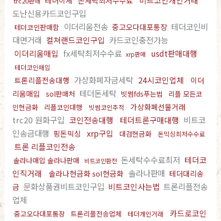
비트코인개인거래
테더이체
돈세탁최저수수료
trc20판매
도난신용카드코인구입
이더리움전송
테더코인비
중고오다대포통장
테더코인판매함
대면거래
컬쳐랜드코인구입
카드코인충전가능
이더리움매입
fx세탁최저수수료
usdt판매대행
xrp판매
테더코인매입
가상화폐자금세탁
24시코인업체
트론리플전송대행
이더
테더돈세탁
리움매입
sol판매처
빗썸fds푸는법
리플 모든코
가상화폐선물거래
인현금화
리플코인대행
빗썸코인추적
trc20 원화구입
코인전송대행
테더트론구매대행
비트코
인송금대행
xrp구입
핑돈믹싱
대검현금화
돈믹싱최저수수료
트론 리플코인전송
돈세탁수수료최저
테더코
솔라나매입 솔라나판매
비트코인환전
인직거래
솔라나판매
솔라나현금화 sol현금화
테더대리송
문화상품권비트코인구입
비트코인사는법
트론리플전송
금
업체
카드로코인
중고오다대포통장
트론리플전송업체
테더개인거래