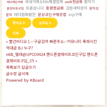
국내거래소fds해결업체
환치기
usdt현금화
테더개인거래
트론삽니다
횡령현금화
검돈세탁문의
돈믹싱
문상비트구입
테더원화환전
문상코인구매방법
xrp구매
문의
좋아요
0
싫어요
0
인쇄
«
빨간비디오 | ✅구글검색 빠른주소✅커뮤니티 폭파시킨
역대급 BJ 누구?
n6B_텔레@UPCOIN24 핸드폰결제비트코인구입 핸드폰
결제비트구입_l7I
»
목록보기
답글쓰기
글수정
글삭제
Powered by KBoard