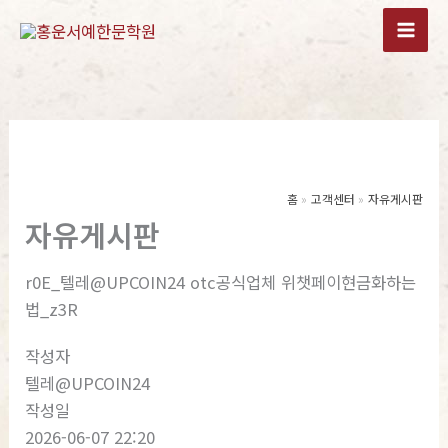
콘
텐
츠
로
건
너
뛰
기
홈
고객센터
자유게시판
자유게시판
r0E_텔레@UPCOIN24 otc공식업체 위챗페이현금화하는
법_z3R
작성자
텔레@UPCOIN24
작성일
2026-06-07 22:20