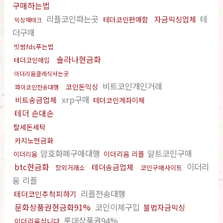
구매하는법
리플코인파는곳
테
자금믹싱업체
테더코인판매함
믹싱재테크
더구매
빗썸fds푸는법
솔라나현금화
테더코인매입
이더리움클레식사는곳
비트코인개인거래
코인돈믹싱
파이코인전송대행
xrp구매
비트송금업체
테더코인계좌이체
테더 손대손
탈세돈세탁
카지노현금화
암호화폐구매대행
알트코인구매
이더리움 리플
이더리움
btc현금화
이더리
테더송금업체
장외거래소
코인구매사이트
움 리플
리플전송대행
테더코인추척피하기
문화상품권현금화91%
코인이체구입
불법자금믹싱
롯데상품권94%
이더리움삽니다