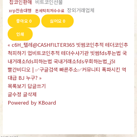
잡코인판매
비트코인선물
장외거래업체
xrp전송대행
돈세탁최저수수료
좋아요
0
싫어요
0
인쇄
«
c6H_텔레@CASHFILTER365 빗썸코인추적 테더코인추
척피하기 업비트코인추적 테더수사기관 빗썸fds푸는법 국
내거래소fds피하는법 국내거래소fds우회하는법_j5I
빨간비디오 | ✅구글검색 빠른주소✅커뮤니티 폭파시킨 역
대급 BJ 누구?
»
목록보기
답글쓰기
글수정
글삭제
Powered by KBoard