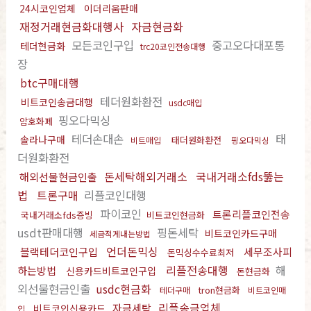
24시코인업체
이더리움판매
재정거래현금화대행사
자금현금화
모든코인구입
중고오다대포통
테더현금화
trc20코인전송대행
장
btc구매대행
테더원화환전
비트코인송금대행
usdc매입
핑오다믹싱
암호화폐
테더손대손
태
솔라나구매
태더원화환전
비트매입
핑오다믹싱
더원화환전
돈세탁해외거래소
국내거래소fds뚫는
해외선물현금인출
법
트론구매
리플코인대행
파이코인
트론리플코인전송
국내거래소fds증빙
비트코인현금화
usdt판매대행
핑돈세탁
비트코인카드구매
세금적게내는방법
언더돈믹싱
블랙테더코인구입
세무조사피
돈믹싱수수료최저
리플전송대행
해
하는방법
신용카드비트코인구입
돈현금화
외선물현금인출
usdc현금화
tron현금화
테더구매
비트코인매
리플송금업체
자금세탁
비트코인신용카드
입