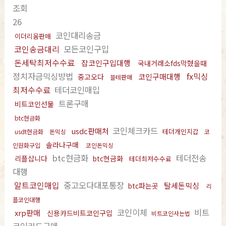
조회
26
코인대리송금
이더리움판매
코인송금대리
모든코인구입
돈세탁최저수수료
잡코인구입대행
국내거래소fds막혔을때
정치자금믹싱방법
fx믹싱
코인구매대행
중고오다
블테판매
최저수수료
테더코인매입
트론구매
비트코인선물
btc현금화
코인체크카드
usdc판매처
테더개인지갑
usdt현금화
돈믹싱
코
솔라나구매
인원화구입
코인돈믹싱
btc현금화
테더전송
리플삽니다
btc현금화
테더최저수수료
대행
알트코인매입
중고오다대포통장
탈세돈믹싱
btc파는곳
리
플코인대행
코인이체
비트
xrp판매
신용카드비트코인구입
비트코인사는법