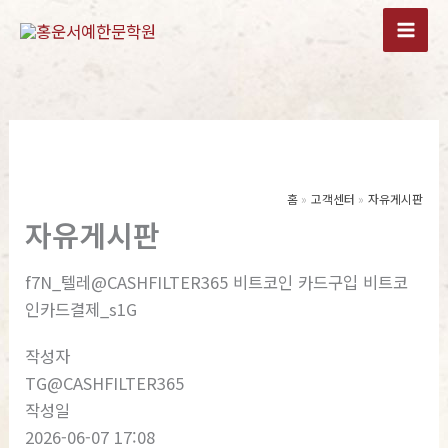
콘
텐
츠
로
건
너
뛰
기
홈
고객센터
자유게시판
자유게시판
f7N_텔레@CASHFILTER365 비트코인 카드구입 비트코
인카드결제_s1G
작성자
TG@CASHFILTER365
작성일
2026-06-07 17:08