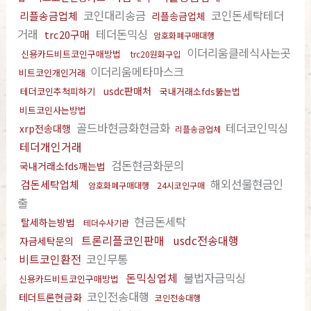
코인대리송금
코인돈세탁테더
리플송금업체
리플송금업체
거래
테더돈믹싱
trc20구매
암호화폐구매대행
이더리움클레식사는곳
신용카드비트코인구매방법
trc20원화구입
이더리움메타마스크
비트코인개인거래
usdc판매처
테더코인추척피하기
국내거래소fds뚫는법
비트코인사는방법
골드바현금화현금화
테더코인믹싱
xrp전송대행
리플송금업체
테더개인거래
검돈현금화문의
국내거래소fds깨는법
해외선물현금인
검돈세탁업체
암호화폐구매대행
24시코인구매
출
현금돈세탁
탈세하는방법
테더수사기관
트론리플코인판매
usdc전송대행
자금세탁문의
비트코인환전
코인무통
돈믹싱업체
불법자금믹싱
신용카드비트코인구매방법
코인전송대행
테더트론현금화
코인전송대행