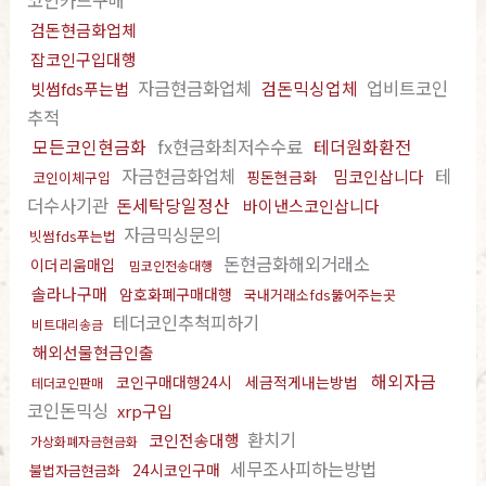
코인카드구매
검돈현금화업체
잡코인구입대행
자금현금화업체
검돈믹싱업체
업비트코인
빗썸fds푸는법
추적
모든코인현금화
fx현금화최저수수료
테더원화환전
자금현금화업체
테
밈코인삽니다
핑돈현금화
코인이체구입
더수사기관
돈세탁당일정산
바이낸스코인삽니다
자금믹싱문의
빗썸fds푸는법
돈현금화해외거래소
이더리움매입
밈코인전송대행
솔라나구매
암호화폐구매대행
국내거래소fds뚫어주는곳
테더코인추척피하기
비트대리송금
해외선물현금인출
해외자금
코인구매대행24시
세금적게내는방법
테더코인판매
코인돈믹싱
xrp구입
환치기
코인전송대행
가상화폐자금현금화
세무조사피하는방법
24시코인구매
불법자금현금화