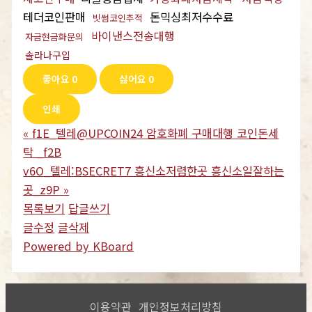
테더코인판매
돈믹싱최저수수료
빗썸코인추적
바이낸스전송대행
자금현금화문의
솔라나구입
좋아요
0
싫어요
0
인쇄
«
f1E_텔레@UPCOIN24 암호화폐 구매대행 코인돈세
탁 _f2B
v6O_텔레:BSECRET7 흥신소저렴한곳 흥신소일잘하는
곳_z9P
»
목록보기
답글쓰기
글수정
글삭제
Powered by KBoard
이용약관
개인정보처리방침