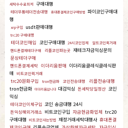
구매대행
세탁수수료최저
파이코인구매대
테더무통테더전송대행
휴대폰결제코인구매방법
행
usdt판매대행
xrp구입
trc20 구매대행
테더코인매입
코인구매대행
24시코인업체
알트코인퀵거래
재테크자금믹싱문의
리플코인파는곳
핸드폰결제테더구매
문상테더구매
이더리움판매
이더리움클레식클레식판
핸드폰결제세탁
매
비트코인퀵거래
trc20원화구입
리플전송대행
코인전송대행
tron현금화
tron현금화
대검믹싱
코인
돈세탁당일정산
이더리움삽니다
믹싱
코인 송금대행 24시
테더코인이체구입
비트코인구입
자금현금화업체
trc20
돈믹싱해외거래소
구매대행
재정거래세탁대행사
휴대폰결
비트코인사는방법
제코인구매
리플송금업체
가상화폐자금세탁
자금믹싱