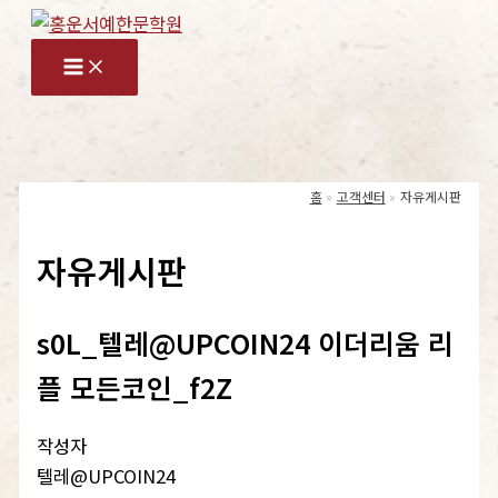
콘
텐
츠
로
건
너
홈
고객센터
자유게시판
뛰
기
자유게시판
s0L_텔레@UPCOIN24 이더리움 리
플 모든코인_f2Z
작성자
텔레@UPCOIN24