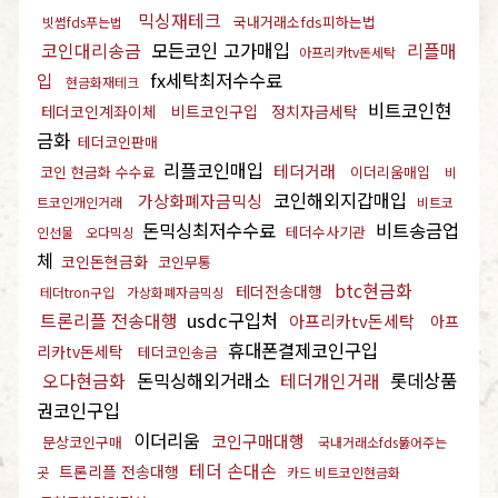
믹싱재테크
국내거래소fds피하는법
빗썸fds푸는법
코인대리송금
모든코인 고가매입
리플매
아프리카tv돈세탁
입
fx세탁최저수수료
현금화재테크
비트코인현
테더코인계좌이체
비트코인구입
정치자금세탁
금화
테더코인판매
리플코인매입
테더거래
코인 현금화 수수료
이더리움매입
비
코인해외지갑매입
가상화폐자금믹싱
트코인개인거래
비트코
돈믹싱최저수수료
비트송금업
테더수사기관
인선물
오다믹싱
체
코인돈현금화
코인무통
btc현금화
테더전송대행
테더tron구입
가상화폐자금믹싱
트론리플 전송대행
usdc구입처
아프리카tv돈세탁
아프
휴대폰결제코인구입
리카tv돈세탁
테더코인송금
오다현금화
돈믹싱해외거래소
테더개인거래
롯데상품
권코인구입
이더리움
코인구매대행
문상코인구매
국내거래소fds뚫어주는
테더 손대손
트론리플 전송대행
곳
카드 비트코인현금화