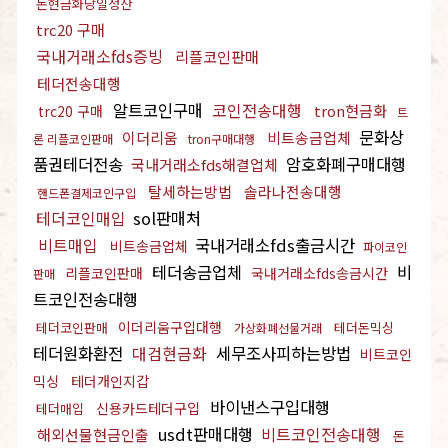
돈현금화당일정산
trc20 구매
국내거래소fds증빙
리플코인판매
테더전송대행
알트코인구매
코인전송대행
tron현금화
trc20 구매
트
문화상
이더리움
비트송금업체
론 리플코인판매
tron구매대행
품권테더전송
암호화폐구매대행
국내거래소fds해결업체
탈세하는방법
솔라나전송대행
핸드폰결제코인구입
테더코인매입
sol판매처
비트매입
국내거래소fds출금시간
비트송금업체
파이코인
테더송금업체
비
리플코인판매
국내거래소fds송금시간
판매
트코인전송대행
이더리움구입대행
테더코인판매
테더돈믹싱
가상화폐선물거래
테더원화환전
대검현금화
세무조사피하는방법
비트코인
믹싱
테더개인지갑
바이낸스구입대행
신용카드테더구입
테더매입
usdt판매대행
비트코인전송대행
해외선물현금인출
돈