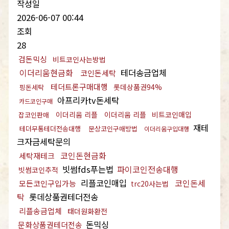
작성일
2026-06-07 00:44
조회
28
검돈믹싱
비트코인사는방법
이더리움현금화
테더송금업체
코인돈세탁
테더트론구매대행
롯데상품권94%
핑돈세탁
아프리카tv돈세탁
카드코인구매
이더리움 리플
이더리움 리플
비트코인매입
잡코인판매
재테
테더무통테더전송대행
문상코인구매방법
이더리움구입대행
크자금세탁문의
코인돈현금화
세탁재테크
빗썸fds푸는법
파이코인전송대행
빗썸코인추적
리플코인매입
코인돈세
모든코인구입가능
trc20사는법
탁
롯데상품권테더전송
리플송금업체
태더원화환전
돈믹싱
문화상품권테더전송