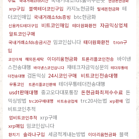
국내거래소fds뚫어주는곳
수료
국내거래소fds시간
현금돈현금화
카지노현금화
테
xrp구입
블랙테더코인구입
탈세돈현금화
더코인매입
btc현금화
국내거래소fds증빙
비트코인매입
자금믹싱업체
테더원화환전
신용카드테더구입
알트코인구매
밈코인삽니다
태더원화환전
tron구
국내거래소fds송금시간
입
바이낸
이더리움현금화
트론리플코인전송
해외돈세탁
코인이체
스전송대행
재테크자금믹싱문의
바이낸스코인삽니다
테더무통테
검돈믹싱
24시코인구매
비트코인전송대행
더전송대행
테더무통테더전송대행
무통코인
트론리플코인판매
usdt판매대행
중고오다대포통장
돈현금화최저수수료
돈
믹싱방법
trc20사는법
업
trc20구매대행
xrp판매
비트송금업체
비트코인추적
xrp구매
업비트코인추적
밈코인삽니다
xrp매입
세금적게내는방법
블랙
솔라나구입
이더리움현금화
환치기