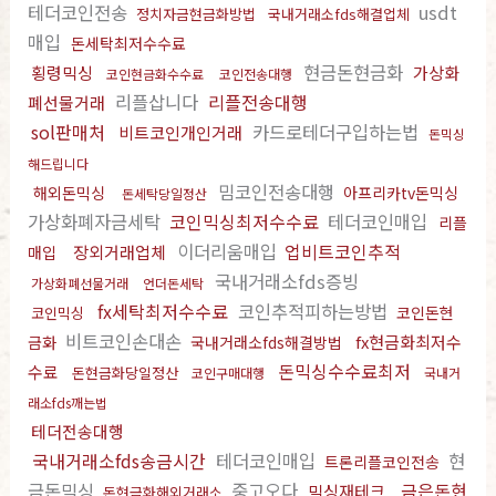
테더코인전송
usdt
정치자금현금화방법
국내거래소fds해결업체
매입
돈세탁최저수수료
현금돈현금화
횡령믹싱
가상화
코인현금화수수료
코인전송대행
리플삽니다
리플전송대행
폐선물거래
sol판매처
카드로테더구입하는법
비트코인개인거래
돈믹싱
해드립니다
밈코인전송대행
해외돈믹싱
아프리카tv돈믹싱
돈세탁당일정산
가상화폐자금세탁
코인믹싱최저수수료
테더코인매입
리플
이더리움매입
업비트코인추적
장외거래업체
매입
국내거래소fds증빙
가상화폐선물거래
언더돈세탁
fx세탁최저수수료
코인추적피하는방법
코인돈현
코인믹싱
비트코인손대손
fx현금화최저수
금화
국내거래소fds해결방법
돈믹싱수수료최저
수료
돈현금화당일정산
코인구매대행
국내거
래소fds깨는법
테더전송대행
국내거래소fds송금시간
테더코인매입
현
트론리플코인전송
금돈믹싱
중고오다
금은돈현
믹싱재테크
돈현금화해외거래소