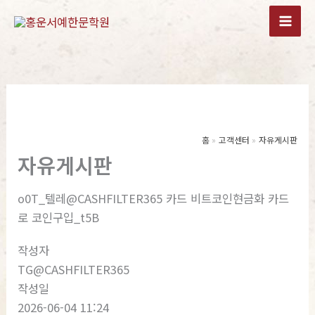
콘
텐
츠
로
건
너
뛰
기
홈
고객센터
자유게시판
자유게시판
o0T_텔레@CASHFILTER365 카드 비트코인현금화 카드
로 코인구입_t5B
작성자
TG@CASHFILTER365
작성일
2026-06-04 11:24