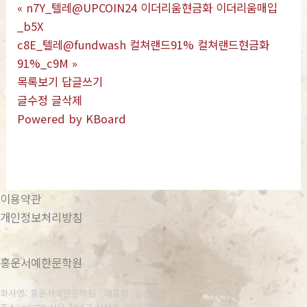
«
n7Y_텔레@UPCOIN24 이더리움현금화 이더리움매입
_b5X
c8E_텔레@fundwash 컬쳐랜드91% 컬쳐랜드현금화
91%_c9M
»
목록보기
답글쓰기
글수정
글삭제
Powered by KBoard
이용약관
개인정보처리방침
홍운서예한문학원
회사명: 홍운서예한문학원 대표자: 김근회