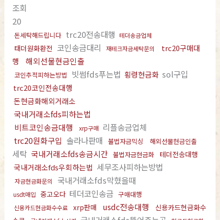
조회
20
trc20전송대행
돈세탁해드립니다
테더송금업체
코인송금대리
trc20구매대
태더원화환전
재테크자금세탁문의
해외선물현금인출
행
빗썸fds푸는법
sol구입
횡령현금화
코인추적피하는방법
trc20코인전송대행
돈현금화해외거래소
국내거래소fds피하는법
비트코인송금대행
리플송금업체
xrp구매
trc20원화구입
솔라나판매
불법자금믹싱
해외선물현금인출
세탁
국내거래소fds송금시간
테더전송대행
불법자금현금화
세무조사피하는방법
국내거래소fds우회하는법
국내거래소fds막혔을때
자금현금화문의
테더코인송금
중고오다
구매대행
usdt매입
usdc전송대행
xrp판매
신용카드현금화수
신용카드현금화수수료