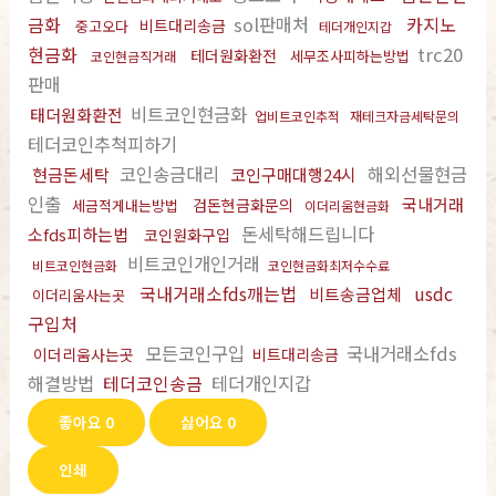
금화
sol판매처
카지노
비트대리송금
중고오다
테더개인지갑
현금화
trc20
테더원화환전
세무조사피하는방법
코인현금직거래
판매
비트코인현금화
태더원화환전
업비트코인추적
재테크자금세탁문의
테더코인추척피하기
코인송금대리
해외선물현금
현금돈세탁
코인구매대행24시
인출
국내거래
검돈현금화문의
세금적게내는방법
이더리움현금화
돈세탁해드립니다
소fds피하는법
코인원화구입
비트코인개인거래
비트코인현금화
코인현금화최저수수료
국내거래소fds깨는법
usdc
비트송금업체
이더리움사는곳
구입처
모든코인구입
국내거래소fds
이더리움사는곳
비트대리송금
해결방법
테더코인송금
테더개인지갑
좋아요
0
싫어요
0
인쇄