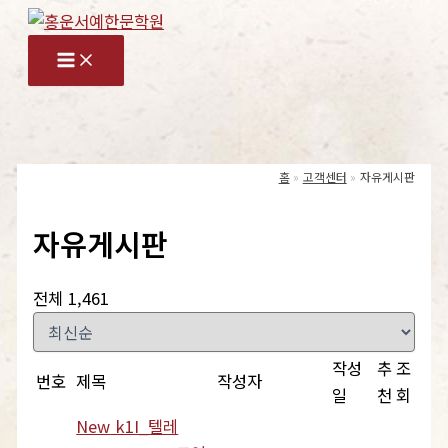
콘
텐
츠
로
건
너
홈
고객센터
자유게시판
뛰
기
자유게시판
전체 1,461
작성
추
조
번호
제목
작성자
일
천
회
New
k1I_텔레